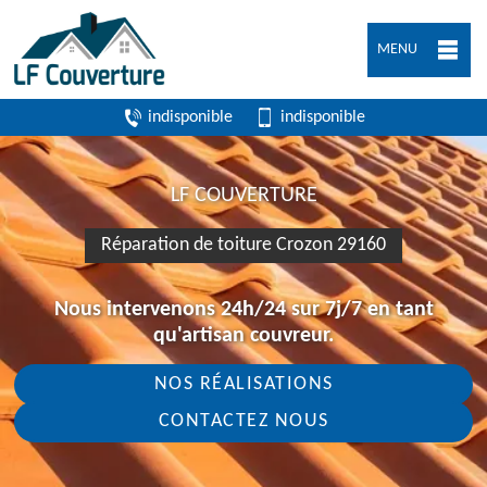
MENU
indisponible
indisponible
LF COUVERTURE
Réparation de toiture Crozon 29160
Nous intervenons 24h/24 sur 7j/7 en tant
qu'artisan couvreur.
NOS RÉALISATIONS
CONTACTEZ NOUS