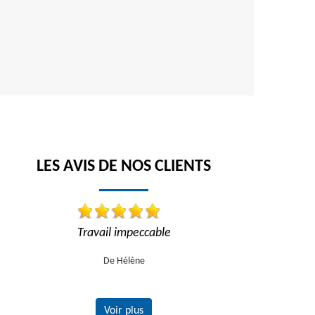
LES AVIS DE NOS CLIENTS
Travail impeccable
Réactif et ef
De Hélène
Voir plus