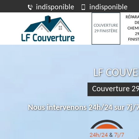
indisponible
indisponible
RÉPAR
D
COUVERTURE
CHEM
29 FINISTÈRE
2
FINIS
LF COUV
Couverture 29
Nous intervenons 24h/24 sur 7j/7