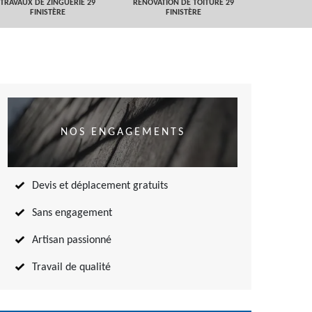
TRAVAUX DE ZINGUERIE 29
RÉNOVATION DE TOITURE 29
NETTOYAGE
FINISTÈRE
FINISTÈRE
TOITURE 
NOS ENGAGEMENTS
Devis et déplacement gratuits
Sans engagement
Artisan passionné
Travail de qualité