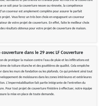
ble, suffisante et pertinente en travaux pour les murs et la couverture
ue ce soit pour la couverture neuve ou rénovée, la compétence
 d’un couvreur est amplement complète pour assurer le parfait
re projet. Vous ferez un très bon choix en engageant un couvreur
teur de votre projet de couverture. En effet, faite le meilleur choix
é des résultats obtenus pour votre projet de couverture de maison.
 couverture dans le 29 avec LF Couverture
on de protéger la maison contre l'eau de pluie et les infiltrations est
stème de toiture étanche et des gouttières de qualité. Cela empêche
trer dans les murs de fondation ou les plafonds. Ce qui prévient ainsi tout
loppement de moisissures dans les zones intérieures et extérieures
ion. L’imperméabilisation fait partie intégrante de l’entretien du
re. Pour tout projet de couverture Finistère à effectuer, notre équipe
ssure la mise en place de toute demande.