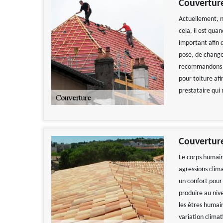
Couverture
Actuellement, no
cela, il est qua
important afin d
pose, de change
recommandons vi
pour toiture afi
prestataire qui 
Couvertur
Le corps humain
agressions clim
un confort pour
produire au nive
les êtres humain
variation climat