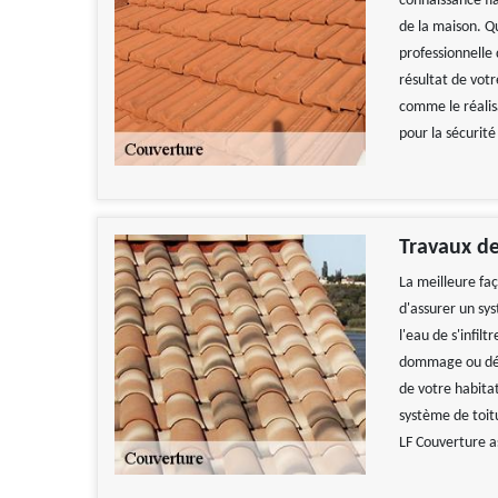
connaissance fia
de la maison. Q
professionnelle
résultat de vot
comme le réalisa
pour la sécurit
Travaux de
La meilleure faç
d'assurer un sy
l'eau de s'infil
dommage ou déve
de votre habitat
système de toitu
LF Couverture a