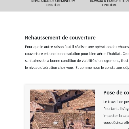
 FINISTÈRE
RÉPARATION DE CHEMINÉE 29
TRAVAUX D'ETANCHEITÉ 29
FINISTÈRE
FINISTÈRE
Rehaussement de couverture
Pour quelle autre raison faut-il réaliser une opération de rehau
couverture est une bonne solution pour bien aérer l’habitat. Ce q
sanitaires de la bonne condition de viabilité d’un logement, il es
le niveau d’aération chez vous. Et comme nous le constatons déjà,
Pose de c
Le travail de po
Pourtant, il s’a
impacter la capa
vous désirez eff