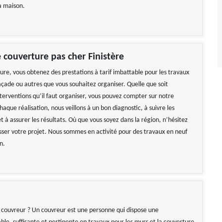
a maison.
 couverture pas cher Finistère
ure, vous obtenez des prestations à tarif imbattable pour les travaux
açade ou autres que vous souhaitez organiser. Quelle que soit
nterventions qu’il faut organiser, vous pouvez compter sur notre
haque réalisation, nous veillons à un bon diagnostic, à suivre les
 à assurer les résultats. Où que vous soyez dans la région, n’hésitez
sser votre projet. Nous sommes en activité pour des travaux en neuf
n.
ace, je recommande !!
Travail impeccable Tarif correct Je
recommande vivement
Ornella
De Gerard
 couvreur ? Un couvreur est une personne qui dispose une