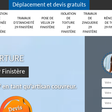
Déplacement et devis gratuits
ATION
ISOLATION
TRAVAUX
E
TRAVAUX
POSE DE
DE
DE
RÉNO
INÉE
D'ETANCHEITÉ
VELUX 29
TOITURE
ZINGUERIE
DE T
9
29 FINISTÈRE
FINISTÈRE
29
29
29 FI
TÈRE
FINISTÈRE
FINISTÈRE
ERTURE
 Finistère
 en tant qu'artisan couvreur.