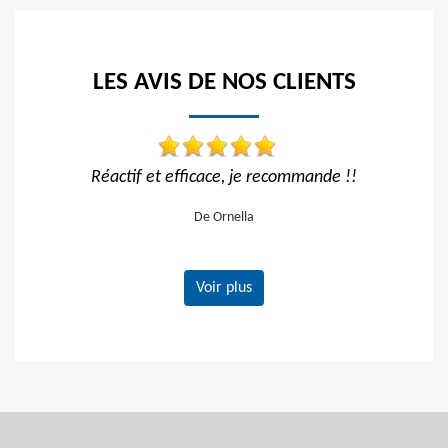
LES AVIS DE NOS CLIENTS
cace, je recommande !!
Travail impeccable Tarif correct
vivement
e Ornella
De Gerard
Voir plus