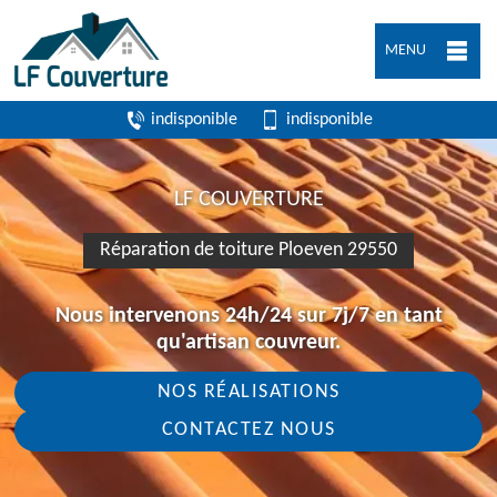
MENU
indisponible
indisponible
LF COUVERTURE
Réparation de toiture Ploeven 29550
Nous intervenons 24h/24 sur 7j/7 en tant
qu'artisan couvreur.
NOS RÉALISATIONS
CONTACTEZ NOUS