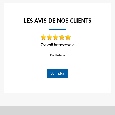
LES AVIS DE NOS CLIENTS
eccable
Réactif et efficace, je recommand
ène
De Ornella
Voir plus