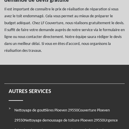
demande de devis gratuite
Il est important de connaître le prix de réalisation de réparation si vous
avez le toit endommagé. Cela vous permet au mieux de préparer le
budget adéquat. Chez LF Couverture, nous réalisons gratuitement le devis.
Il suffit de faire votre demande auprès de notre service via le formulaire en
ligne ou nous contacter directement. Notre équipe saura rédiger le devis
dans un meilleur délai. Si vous en êtes d’accord, nous organisons la
réalisation des travaux.
AUTRES SERVICES
Nettoyage de gouttières Ploeven 29550
Couverture Ploeven
29550
Nettoyage demoussage de toiture Ploeven 29550
Urgence