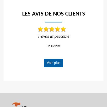
LES AVIS DE NOS CLIENTS
l impeccable
Travail impeccable Tarif correct
vivement
e Hélène
De Gerard
Voir plus