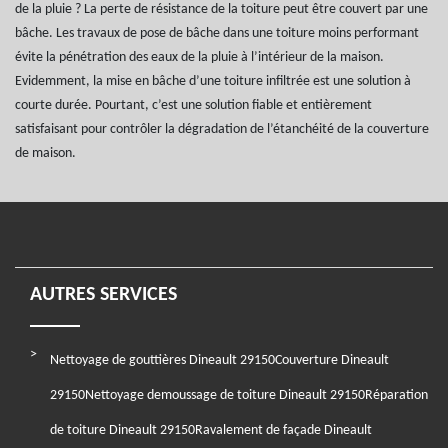
de la pluie ? La perte de résistance de la toiture peut être couvert par une
bâche. Les travaux de pose de bâche dans une toiture moins performant
évite la pénétration des eaux de la pluie à l’intérieur de la maison.
Evidemment, la mise en bâche d’une toiture infiltrée est une solution à
courte durée. Pourtant, c’est une solution fiable et entièrement
satisfaisant pour contrôler la dégradation de l’étanchéité de la couverture
de maison.
AUTRES SERVICES
Nettoyage de gouttières Dineault 29150
Couverture Dineault
29150
Nettoyage demoussage de toiture Dineault 29150
Réparation
de toiture Dineault 29150
Ravalement de façade Dineault