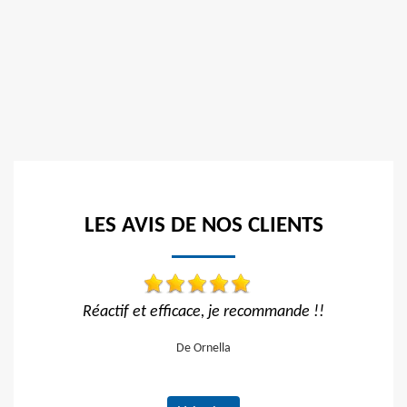
LES AVIS DE NOS CLIENTS
 !!
Travail impeccable
Tra
De Hélène