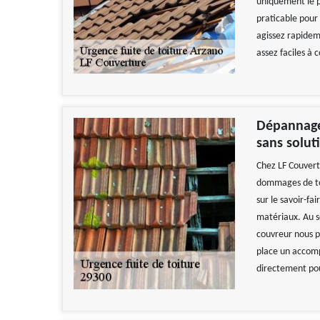
uniquement le p
praticable pour 
agissez rapidem
assez faciles à c
Dépannage 
sans solut
Chez LF Couvert
dommages de to
sur le savoir-fa
matériaux. Au s
couvreur nous p
place un accom
directement pou