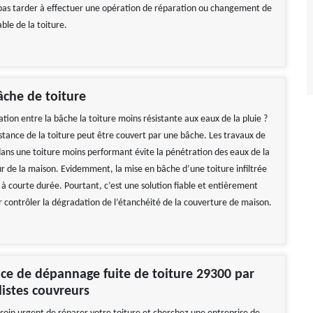
 pas tarder à effectuer une opération de réparation ou changement de
able de la toiture.
che de toiture
lation entre la bâche la toiture moins résistante aux eaux de la pluie ?
istance de la toiture peut être couvert par une bâche. Les travaux de
ans une toiture moins performant évite la pénétration des eaux de la
eur de la maison. Evidemment, la mise en bâche d’une toiture infiltrée
 à courte durée. Pourtant, c’est une solution fiable et entièrement
r contrôler la dégradation de l’étanchéité de la couverture de maison.
ble Tarif correct Je
Réactif et efficace, je recommande !
de vivement
De Ornella
ice de dépannage fuite de toiture 29300 par
 Gerard
listes couvreurs