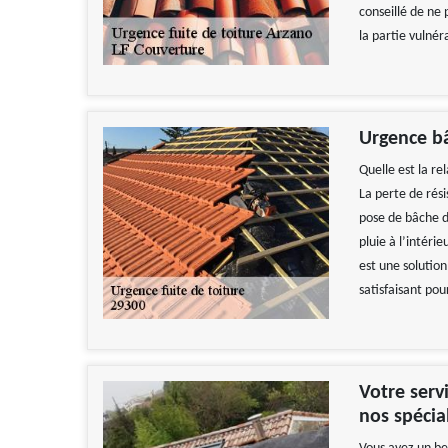
conseillé de ne
la partie vulnér
Urgence bâ
Quelle est la re
La perte de rés
pose de bâche d
pluie à l’intéri
est une solution
satisfaisant pou
Travail impecca
recomman
Votre serv
De
nos spécia