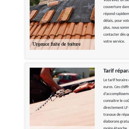
Vous avez un be
couverture dans 
répond rapideme
délais, pour vot
plus, nous somm
contacter dès q
votre service.
Tarif répa
Le tarif horaire
euros. Ces chiff
d’accomplissemen
connaitre le co
directement LF 
travaux de répar
élaborons gratu
moins étanche.