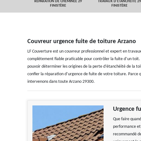
 FINISTÈRE
RÉPARATION DE CHEMINÉE 29
TRAVAUX D'ETANCHEITÉ 29
FINISTÈRE
FINISTÈRE
Couvreur urgence fuite de toiture Arzano
LF Couverture est un couvreur professionnel et expert en travaux
complètement fiable praticable pour contrôler la fuite d’un toit.
pouvoir déterminer les origines de la perte d’étanchéité de la to
confier la réparation d’urgence de fuite de votre toiture. Parce
intervenons dans toute Arzano 29300.
Urgence fu
Que faire quand 
performance et q
recommandé de n