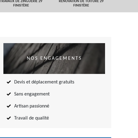
TRAVAUX DE ZINGUERIE 29
RÉNOVATION DE TOITURE 29
NETTOYAGE
FINISTÈRE
FINISTÈRE
TOITURE 
NOS ENGAGEMENTS
Devis et déplacement gratuits
Sans engagement
Artisan passionné
Travail de qualité