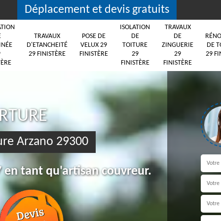
Déplacement et devis gratuits
ATION
ISOLATION
TRAVAUX
E
TRAVAUX
POSE DE
DE
DE
RÉNO
INÉE
D'ETANCHEITÉ
VELUX 29
TOITURE
ZINGUERIE
DE T
9
29 FINISTÈRE
FINISTÈRE
29
29
29 FI
TÈRE
FINISTÈRE
FINISTÈRE
ERTURE
ture Arzano 29300
 en tant qu'artisan couvreur.