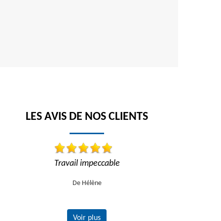
LES AVIS DE NOS CLIENTS
!
Travail impeccable
Travail impe
recom
De Hélène
Voir plus