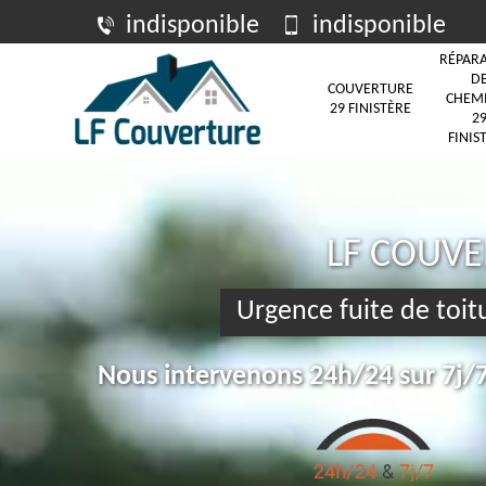
indisponible
indisponible
RÉPAR
D
COUVERTURE
CHEM
29 FINISTÈRE
2
FINIS
LF COUV
Urgence fuite de toi
Nous intervenons 24h/24 sur 7j/7