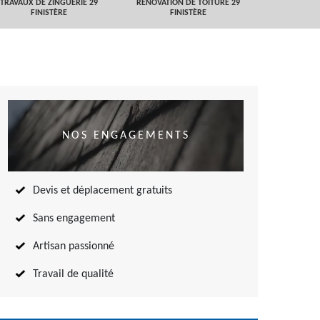
TRAVAUX DE ZINGUERIE 29
RÉNOVATION DE TOITURE 29
NETTOYAGE
FINISTÈRE
FINISTÈRE
TOITURE 
NOS ENGAGEMENTS
Devis et déplacement gratuits
Sans engagement
Artisan passionné
Travail de qualité