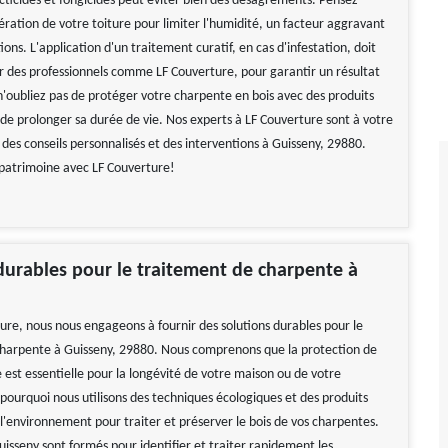
ecticides et fongicides peut éviter bien des désagréments. Pensez
ération de votre toiture pour limiter l'humidité, un facteur aggravant
tions. L'application d'un traitement curatif, en cas d'infestation, doit
ar des professionnels comme LF Couverture, pour garantir un résultat
 n'oubliez pas de protéger votre charpente en bois avec des produits
 de prolonger sa durée de vie. Nos experts à LF Couverture sont à votre
 des conseils personnalisés et des interventions à Guisseny, 29880.
patrimoine avec LF Couverture!
durables pour le traitement de charpente à
ure, nous nous engageons à fournir des solutions durables pour le
harpente à Guisseny, 29880. Nous comprenons que la protection de
 est essentielle pour la longévité de votre maison ou de votre
 pourquoi nous utilisons des techniques écologiques et des produits
l'environnement pour traiter et préserver le bois de vos charpentes.
isseny sont formés pour identifier et traiter rapidement les