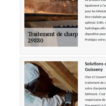
de produits ins
également à l'a
pour les infesta
être réalisée p
optimal. Enfin,
hydrofuges afin
disposition pour
Protégez votre 
Solutions 
Guisseny
Chez LF Couvert
traitement de c
votre charpente
bâtiment. C'est
respectueux de 
Nos experts à Gu