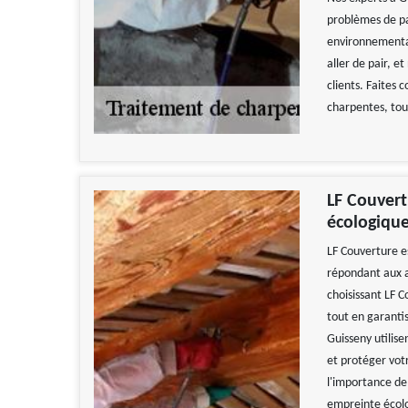
problèmes de pa
environnemental
aller de pair, e
clients. Faites 
charpentes, tout
LF Couver
écologiqu
LF Couverture e
répondant aux a
choisissant LF 
Travail impecca
tout en garantis
recomman
Guisseny utilis
De
et protéger vot
l'importance de
empreinte écolo