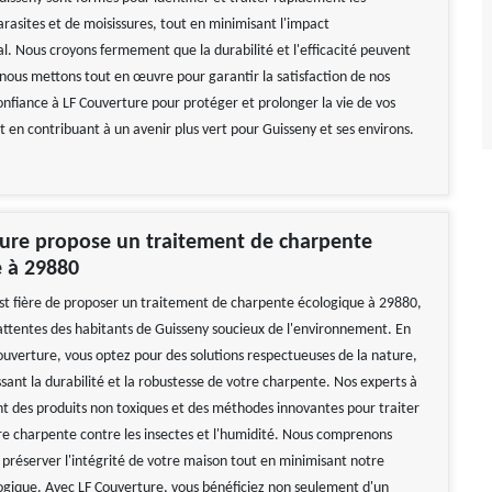
rasites et de moisissures, tout en minimisant l'impact
. Nous croyons fermement que la durabilité et l'efficacité peuvent
t nous mettons tout en œuvre pour garantir la satisfaction de nos
confiance à LF Couverture pour protéger et prolonger la vie de vos
 en contribuant à un avenir plus vert pour Guisseny et ses environs.
ture propose un traitement de charpente
e à 29880
st fière de proposer un traitement de charpente écologique à 29880,
ttentes des habitants de Guisseny soucieux de l'environnement. En
Couverture, vous optez pour des solutions respectueuses de la nature,
ble Tarif correct Je
Travail impeccable
sant la durabilité et la robustesse de votre charpente. Nos experts à
de vivement
De Hélène
ent des produits non toxiques et des méthodes innovantes pour traiter
 Gerard
re charpente contre les insectes et l'humidité. Nous comprenons
 préserver l'intégrité de votre maison tout en minimisant notre
gique. Avec LF Couverture, vous bénéficiez non seulement d'un