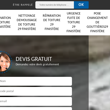
ÊTRE RAPPELÉ
URGENCE
POSE
NETTOYAGE
RÉPARATION
VATION
FUITE DE
CHANGEMENT
DEMOUSSAGE
DE TOITURE
OITURE
TOITURE
DE
DE TOITURE
29
NISTÈRE
29
GOUTTIÈRES29
29 FINISTÈRE
FINISTÈRE
FINISTÈRE
FINISTÈRE
DEVIS GRATUIT
Demandez votre devis gratuitement