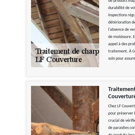
de produits inap
durabilité de v
inspections rég
détérioration d
l'absence de ve
de moisissure. 
appel à des prof
traitement. À G
soin pour assure
Traitement
Couvertur
Chez LF Couvert
pour préserver 
crucial de véri
de parasites co