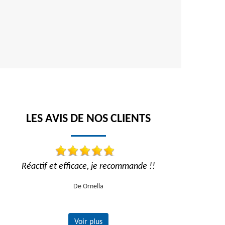
LES AVIS DE NOS CLIENTS
Réactif et efficace, je recommande !!
Travail impe
recom
De Ornella
Voir plus