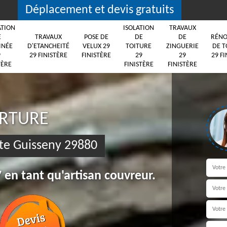
Déplacement et devis gratuits
ATION
ISOLATION
TRAVAUX
E
TRAVAUX
POSE DE
DE
DE
RÉNO
INÉE
D'ETANCHEITÉ
VELUX 29
TOITURE
ZINGUERIE
DE T
9
29 FINISTÈRE
FINISTÈRE
29
29
29 FI
TÈRE
FINISTÈRE
FINISTÈRE
ERTURE
te Guisseny 29880
 en tant qu'artisan couvreur.