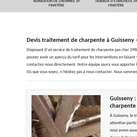
 FINISTÈRE
RÉPARATION DE CHEMINÉE 29
TRAVAUX D'ETANCHEITÉ 29
FINISTÈRE
FINISTÈRE
Devis traitement de charpente à Guisseny 
Disposant d’un service de traitement de charpente pas cher 2988
pouvez avoir un aperçu du tarif pour les interventions en faisant
contactez-nous directement. Notre équipe saura vous apporter l
Où que vous soyez, n’hésitez pas à nous contacter. Nous sommes 
Guisseny : 
charpente
À Guisseny, le 
attention parti
nous avons souve