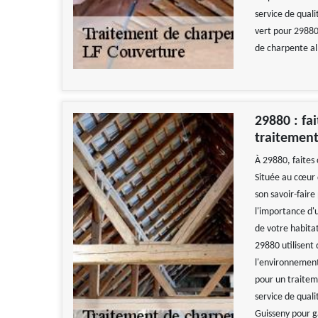
service de quali
vert pour 29880
de charpente all
29880 : fa
traitement
À 29880, faites
Située au cœur 
son savoir-fair
l'importance d'u
de votre habita
29880 utilisent
l'environnement 
pour un traiteme
service de quali
Guisseny pour ga