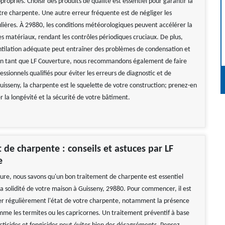
propriés. Choisir des produits de qualité est essentiel pour garantir la
otre charpente. Une autre erreur fréquente est de négliger les
ulières. À 29880, les conditions météorologiques peuvent accélérer la
es matériaux, rendant les contrôles périodiques cruciaux. De plus,
ntilation adéquate peut entraîner des problèmes de condensation et
En tant que LF Couverture, nous recommandons également de faire
essionnels qualifiés pour éviter les erreurs de diagnostic et de
uisseny, la charpente est le squelette de votre construction; prenez-en
r la longévité et la sécurité de votre bâtiment.
 de charpente : conseils et astuces par LF
e
ure, nous savons qu'un bon traitement de charpente est essentiel
la solidité de votre maison à Guisseny, 29880. Pour commencer, il est
fier régulièrement l'état de votre charpente, notamment la présence
mme les termites ou les capricornes. Un traitement préventif à base