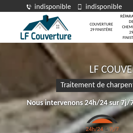
indisponible
indisponible
RÉPAR
D
COUVERTURE
CHEM
29 FINISTÈRE
2
FINIS
LF COUV
Traitement de charpen
Nous intervenons 24h/24 sur 7j/7