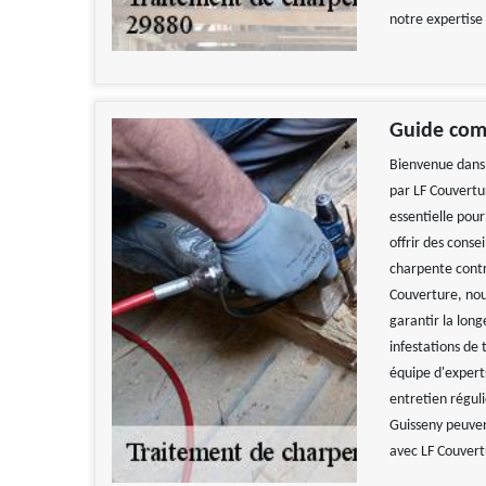
notre expertise 
Guide comp
Bienvenue dans 
par LF Couvertu
essentielle pour
offrir des conse
charpente contre
Couverture, nous
garantir la long
infestations de 
équipe d'expert
entretien régul
Guisseny peuvent
avec LF Couvert