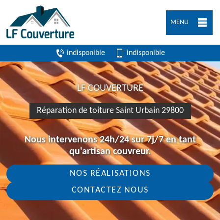
MENU
indisponible
indisponible
LF COUVERTURE
Réparation de toiture Saint Urbain 29800
Nous intervenons 24h/24 sur 7j/7 en tant
qu'artisan couvreur.
NOS RÉALISATIONS
CONTACTEZ NOUS