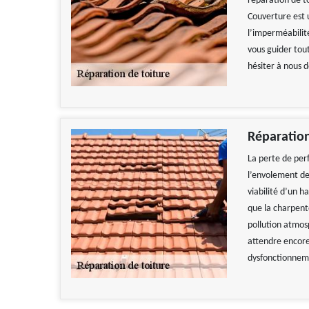
réparation de to
Couverture est 
l’imperméabilité
vous guider tout
hésiter à nous 
Réparation
La perte de perf
l’envolement de 
viabilité d’un ha
que la charpente
pollution atmosp
attendre encore
dysfonctionneme