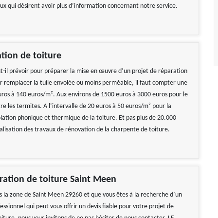
ux qui désirent avoir plus d’information concernant notre service.
ation de toiture
t-il prévoir pour préparer la mise en œuvre d’un projet de réparation
ur remplacer la tuile envolée ou moins perméable, il faut compter une
os à 140 euros/m². Aux environs de 1500 euros à 3000 euros pour le
e les termites. A l’intervalle de 20 euros à 50 euros/m² pour la
olation phonique et thermique de la toiture. Et pas plus de 20.000
alisation des travaux de rénovation de la charpente de toiture.
 impeccable
Travail impeccable Tarif correct Je
recommande vivement
ration de toiture Saint Meen
 Hélène
De Gerard
ns la zone de Saint Meen 29260 et que vous êtes à la recherche d’un
essionnel qui peut vous offrir un devis fiable pour votre projet de