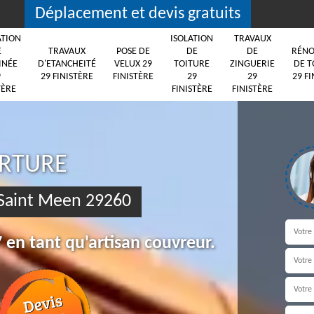
Déplacement et devis gratuits
ATION
ISOLATION
TRAVAUX
E
TRAVAUX
POSE DE
DE
DE
RÉNO
INÉE
D'ETANCHEITÉ
VELUX 29
TOITURE
ZINGUERIE
DE T
9
29 FINISTÈRE
FINISTÈRE
29
29
29 FI
TÈRE
FINISTÈRE
FINISTÈRE
ERTURE
 Saint Meen 29260
 en tant qu'artisan couvreur.