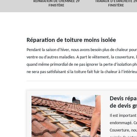
 FINISTÈRE
RÉPARATION DE CHEMINÉE 29
TRAVAUX D'ETANCHEITÉ 29
FINISTÈRE
FINISTÈRE
Réparation de toiture moins isolée
Pendant la saison d’hiver, nous avons besoin plus de chaleur pou
ventre ou d’autres maladies. A part le vêtement, la couverture, l’u
quand même primordial de ne pas ignorer la perte d’isolation ph
ne sera pas satisfaisant si la toiture fait fuir la chaleur à l’intéri
Devis répa
de devis g
Il est important
endommagé. Cel
Couverture, nous