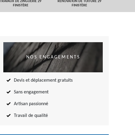
TRAVAUX DE ZINGUERIE 29
RÉNOVATION DE TOITURE 29
NETTOYAGE
FINISTÈRE
FINISTÈRE
TOITURE 
NOS ENGAGEMENTS
Devis et déplacement gratuits
Sans engagement
Artisan passionné
Travail de qualité