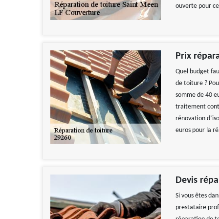
ouverte pour ce
Prix répar
Quel budget fau
de toiture ? Po
somme de 40 eur
traitement contr
rénovation d’is
euros pour la ré
Travail
Devis répa
De
Si vous êtes da
prestataire prof