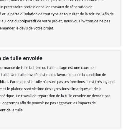
iture, nous vous invitons de ne pas hésiter de nous contacter. LF
un prestataire professionnel en travaux de réparation de
 et la perte d’isolation de tout type et tout état de la toiture. Afin de
 au long du préparatif de votre projet, nous vous invitons de ne pas
demander le devis de votre projet.
 de tuile envolée
ormance de tuile faitière ou tuile faitage est une cause de
tuile. Une tuile envolée est moins favorable pour la condition de
bitat. Parce que si la tuile n’assure pas ses fonctions, il est très logique
 et le plafond sont victime des agressions climatiques et de la
hérique. Le travail de réparation de la tuile envolée ne devrait pas
 longtemps afin de pouvoir ne pas aggraver les impacts de
nt de la tuile.