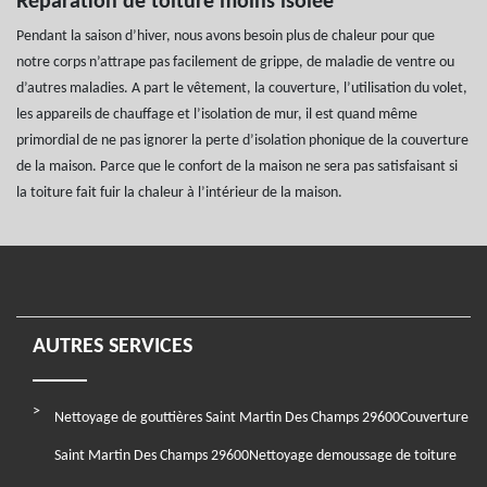
Réparation de toiture moins isolée
Pendant la saison d’hiver, nous avons besoin plus de chaleur pour que
notre corps n’attrape pas facilement de grippe, de maladie de ventre ou
d’autres maladies. A part le vêtement, la couverture, l’utilisation du volet,
les appareils de chauffage et l’isolation de mur, il est quand même
primordial de ne pas ignorer la perte d’isolation phonique de la couverture
de la maison. Parce que le confort de la maison ne sera pas satisfaisant si
la toiture fait fuir la chaleur à l’intérieur de la maison.
AUTRES SERVICES
Nettoyage de gouttières Saint Martin Des Champs 29600
Couverture
Saint Martin Des Champs 29600
Nettoyage demoussage de toiture