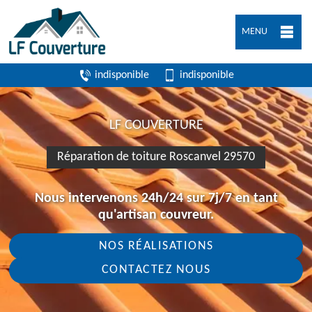
MENU
indisponible
indisponible
LF COUVERTURE
Réparation de toiture Roscanvel 29570
Nous intervenons 24h/24 sur 7j/7 en tant
qu'artisan couvreur.
NOS RÉALISATIONS
CONTACTEZ NOUS