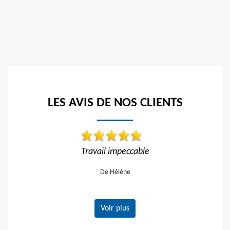
LES AVIS DE NOS CLIENTS
Réactif et efficace, je recommande !!
Trava
De Ornella
Voir plus