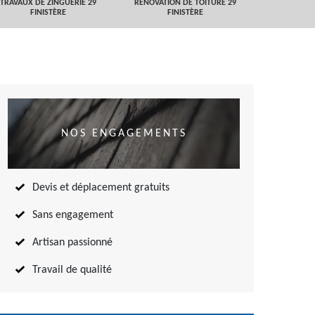
TRAVAUX DE ZINGUERIE 29
RÉNOVATION DE TOITURE 29
NETTOYAGE
FINISTÈRE
FINISTÈRE
TOITURE 
NOS ENGAGEMENTS
Devis et déplacement gratuits
Sans engagement
Artisan passionné
Travail de qualité