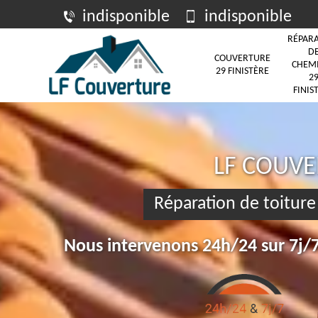
indisponible
indisponible
RÉPAR
D
COUVERTURE
CHEM
29 FINISTÈRE
2
FINIS
LF COUV
Réparation de toitur
Nous intervenons 24h/24 sur 7j/7