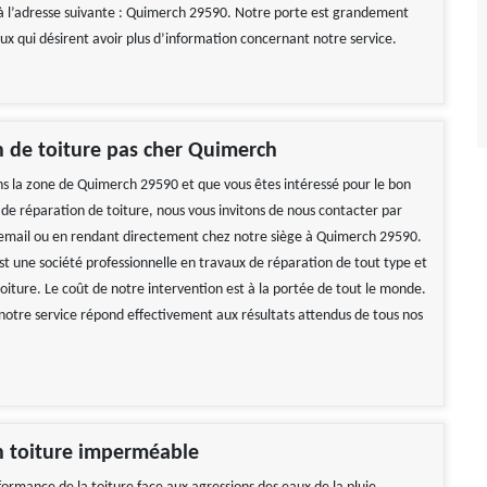
 l’adresse suivante : Quimerch 29590. Notre porte est grandement
ux qui désirent avoir plus d’information concernant notre service.
 de toiture pas cher Quimerch
ans la zone de Quimerch 29590 et que vous êtes intéressé pour le bon
 de réparation de toiture, nous vous invitons de nous contacter par
email ou en rendant directement chez notre siège à Quimerch 29590.
st une société professionnelle en travaux de réparation de tout type et
toiture. Le coût de notre intervention est à la portée de tout le monde.
 notre service répond effectivement aux résultats attendus de tous nos
ble Tarif correct Je
Réactif et efficace, je recommande !
de vivement
De Ornella
 Gerard
n toiture imperméable