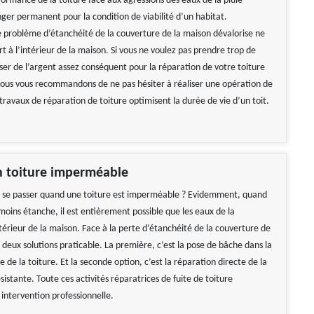
formance de la toiture face aux agressions des eaux de la pluie
ger permanent pour la condition de viabilité d’un habitat.
 problème d’étanchéité de la couverture de la maison dévalorise ne
t à l’intérieur de la maison. Si vous ne voulez pas prendre trop de
er de l’argent assez conséquent pour la réparation de votre toiture
us vous recommandons de ne pas hésiter à réaliser une opération de
travaux de réparation de toiture optimisent la durée de vie d’un toit.
n toiture imperméable
a se passer quand une toiture est imperméable ? Evidemment, quand
moins étanche, il est entièrement possible que les eaux de la
térieur de la maison. Face à la perte d’étanchéité de la couverture de
e deux solutions praticable. La première, c’est la pose de bâche dans la
e de la toiture. Et la seconde option, c’est la réparation directe de la
sistante. Toute ces activités réparatrices de fuite de toiture
 intervention professionnelle.