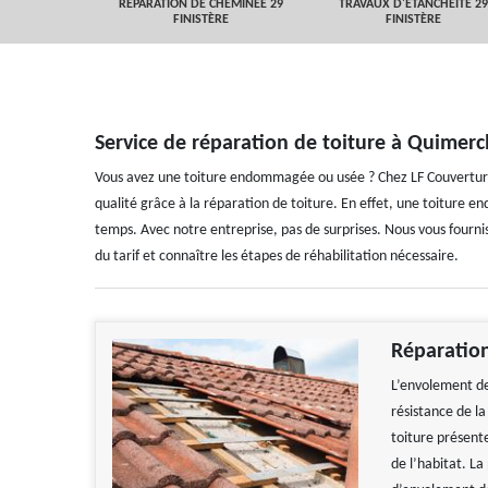
 FINISTÈRE
RÉPARATION DE CHEMINÉE 29
TRAVAUX D'ETANCHEITÉ 29
FINISTÈRE
FINISTÈRE
Service de réparation de toiture à Quimerc
Vous avez une toiture endommagée ou usée ? Chez LF Couverture, 
qualité grâce à la réparation de toiture. En effet, une toiture 
temps. Avec notre entreprise, pas de surprises. Nous vous fourni
du tarif et connaître les étapes de réhabilitation nécessaire.
Réparation
L’envolement de
résistance de l
toiture présent
de l’habitat. L