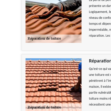
La perte de per
présente un dan
Logiquement, le
niveau de confor
temps et dépens
imperméable, no
réparation. Les 
Réparatio
Qu’est-ce qui v
une toiture est 
pénètrent à l’in
maison, il exist
partie vulnérabl
toiture moins ré
nécessitent une