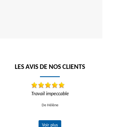
LES AVIS DE NOS CLIENTS
!
Travail impeccable
Travail impe
recom
De Hélène
Voir plus