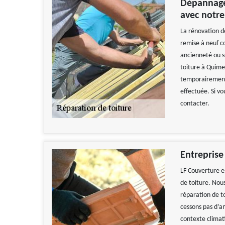
Dépannage 
avec notre
La rénovation d
remise à neuf c
ancienneté ou s
toiture à Quime
temporairement 
effectuée. Si v
contacter.
Entreprise
LF Couverture e
de toiture. Nou
réparation de t
cessons pas d’am
contexte climati