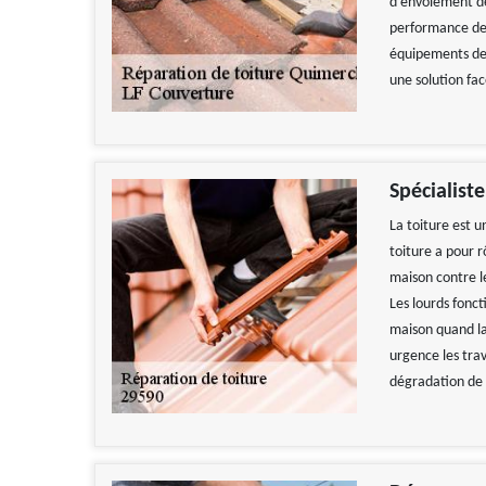
d’envolement de
performance de 
équipements de 
une solution fac
Spécialist
La toiture est u
toiture a pour r
maison contre l
Les lourds fonct
maison quand la
urgence les trav
dégradation de l