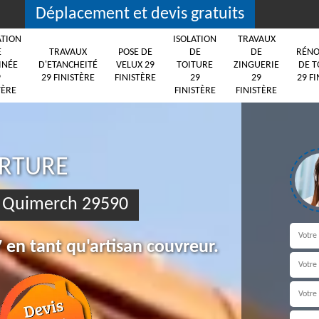
Déplacement et devis gratuits
ATION
ISOLATION
TRAVAUX
E
TRAVAUX
POSE DE
DE
DE
RÉNO
INÉE
D'ETANCHEITÉ
VELUX 29
TOITURE
ZINGUERIE
DE T
9
29 FINISTÈRE
FINISTÈRE
29
29
29 FI
TÈRE
FINISTÈRE
FINISTÈRE
ERTURE
e Quimerch 29590
 en tant qu'artisan couvreur.