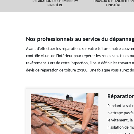
 FINISTÈRE
RÉPARATION DE CHEMINÉE 29
TRAVAUX D'ETANCHEITÉ 29
FINISTÈRE
FINISTÈRE
Nos professionnels au service du dépannag
Avant d'effectuer les réparations sur votre toiture, notre couvre
contrôle visuel de l'intérieur pour repérer les zones sans tuiles 
revêtement. Lors de cette inspection, il peut définir les travaux 
devis de réparation de toiture 29100. Une fois que vous aurez 
Réparation
Pendant la sais
n’attrape pas f
le vêtement, la 
l’isolation de m