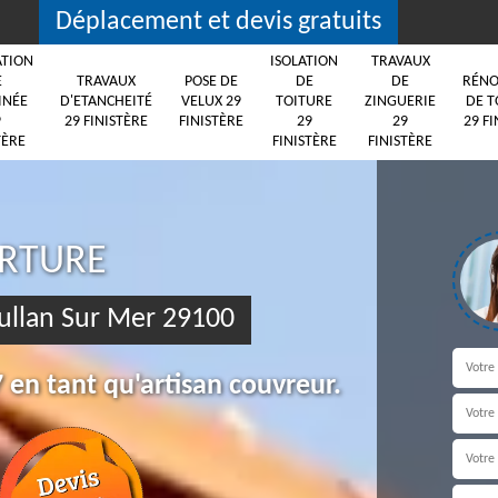
Déplacement et devis gratuits
ATION
ISOLATION
TRAVAUX
E
TRAVAUX
POSE DE
DE
DE
RÉNO
INÉE
D'ETANCHEITÉ
VELUX 29
TOITURE
ZINGUERIE
DE T
9
29 FINISTÈRE
FINISTÈRE
29
29
29 FI
TÈRE
FINISTÈRE
FINISTÈRE
ERTURE
oullan Sur Mer 29100
 en tant qu'artisan couvreur.