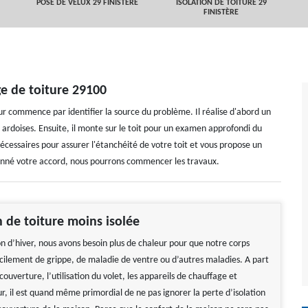
POSE DE VELUX 29 FINISTÈRE
ISOLATION DE TOITURE 29
FINISTÈRE
e de toiture 29100
ur commence par identifier la source du problème. Il réalise d'abord un
ou ardoises. Ensuite, il monte sur le toit pour un examen approfondi du
nécessaires pour assurer l'étanchéité de votre toit et vous propose un
donné votre accord, nous pourrons commencer les travaux.
 de toiture moins isolée
on d’hiver, nous avons besoin plus de chaleur pour que notre corps
acilement de grippe, de maladie de ventre ou d’autres maladies. A part
couverture, l’utilisation du volet, les appareils de chauffage et
ur, il est quand même primordial de ne pas ignorer la perte d’isolation