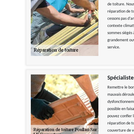
de toiture. Nou
réparation de t
cessons pas d’am
contexte climati
sommes siégés à
grandement ouve
service.
Spécialist
Remettre le bon 
mauvais déroule
dysfonctionneme
possible en fais
pouvez confier 
réparation de to
couverture de v