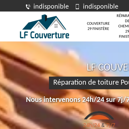
indisponible
indisponible
RÉPAR
D
COUVERTURE
CHEM
29 FINISTÈRE
2
FINIS
LF COUV
Réparation de toiture P
Nous intervenons 24h/24 sur 7j/7