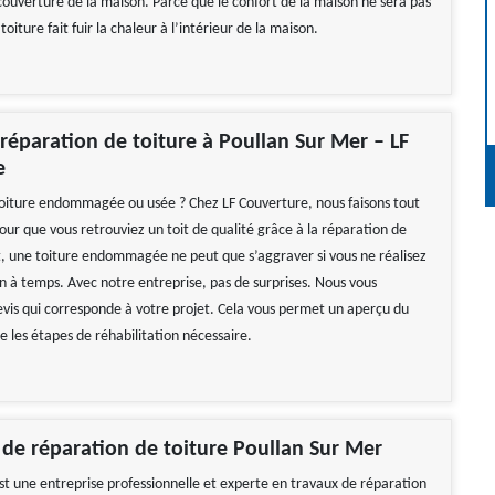
couverture de la maison. Parce que le confort de la maison ne sera pas
a toiture fait fuir la chaleur à l’intérieur de la maison.
 réparation de toiture à Poullan Sur Mer – LF
e
oiture endommagée ou usée ? Chez LF Couverture, nous faisons tout
our que vous retrouviez un toit de qualité grâce à la réparation de
et, une toiture endommagée ne peut que s’aggraver si vous ne réalisez
on à temps. Avec notre entreprise, pas de surprises. Nous vous
devis qui corresponde à votre projet. Cela vous permet un aperçu du
re les étapes de réhabilitation nécessaire.
 de réparation de toiture Poullan Sur Mer
st une entreprise professionnelle et experte en travaux de réparation