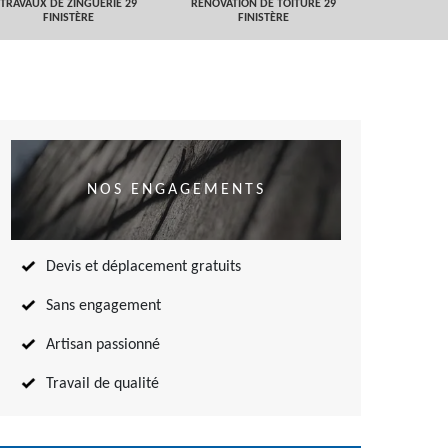
TRAVAUX DE ZINGUERIE 29
RÉNOVATION DE TOITURE 29
NETTOYAGE
FINISTÈRE
FINISTÈRE
TOITURE 
NOS ENGAGEMENTS
Devis et déplacement gratuits
Sans engagement
Artisan passionné
Travail de qualité