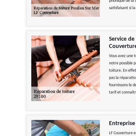
phonique de la 
satisfaisant si l
Service de
Couvertur
Vous avez une t
notre possible p
toiture. En eff
pas la réparati
fournissons le 
tarif et connaît
Entreprise
LF Couverture e