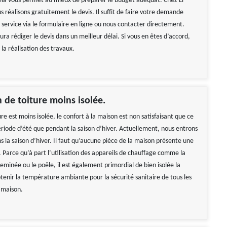
a vous permet au mieux de préparer le budget adéquat. Chez LF
 réalisons gratuitement le devis. Il suffit de faire votre demande
 service via le formulaire en ligne ou nous contacter directement.
ra rédiger le devis dans un meilleur délai. Si vous en êtes d’accord,
la réalisation des travaux.
 de toiture moins isolée.
e est moins isolée, le confort à la maison est non satisfaisant que ce
période d’été que pendant la saison d’hiver. Actuellement, nous entrons
ns la saison d’hiver. Il faut qu’aucune pièce de la maison présente une
. Parce qu’à part l’utilisation des appareils de chauffage comme la
eminée ou le poêle, il est également primordial de bien isolée la
btenir la température ambiante pour la sécurité sanitaire de tous les
 maison.