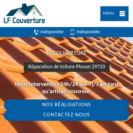
MENU
indisponible
indisponible
LF COUVERTURE
Réparation de toiture Plovan 29720
Nous intervenons 24h/24 sur 7j/7 en tant
qu'artisan couvreur.
NOS RÉALISATIONS
CONTACTEZ NOUS