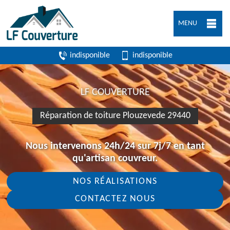
MENU
indisponible
indisponible
LF COUVERTURE
Réparation de toiture Plouzevede 29440
Nous intervenons 24h/24 sur 7j/7 en tant
qu'artisan couvreur.
NOS RÉALISATIONS
CONTACTEZ NOUS