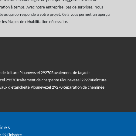
une toiture endommagée ne peut que s’aggraver si vous ne
aration à temps. Avec notre entreprise, pas de surprises. Nous
 devis qui corresponde à votre projet. Cela vous permet un aperçu
e les étapes de réhabilitation nécessaire.
e de toiture Plounevezel 29270
Ravalement de façade
ezel 29270
Traitement de charpente Plounevezel 29270
Peinture
vaux d'etancheité Plounevezel 29270
Réparation de cheminée
ices
 29 Finistère