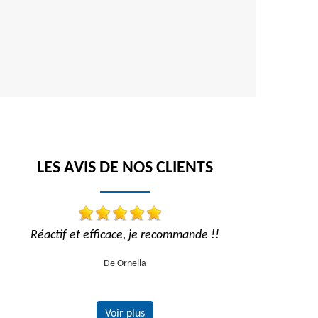
LES AVIS DE NOS CLIENTS
Réactif et efficace, je recommande !!
Travail impe
recom
De Ornella
Voir plus