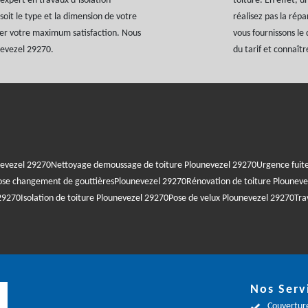
expert en travaux d’isolation
toiture. En effet, 
oit le type et la dimension de votre
réalisez pas la rép
rer votre maximum satisfaction. Nous
vous fournissons le
nevezel 29270.
du tarif et connaîtr
nevezel 29270
Nettoyage demoussage de toiture Plounevezel 29270
Urgence fuit
ose changement de gouttièresPlounevezel 29270
Rénovation de toiture Plounev
 29270
Isolation de toiture Plounevezel 29270
Pose de velux Plounevezel 29270
Tra
Nos Serv
Couverture