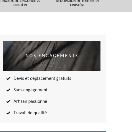
TRAVAUX DE ZINGUERIE 29
RÉNOVATION DE TOITURE 29
NETTOYAGE
FINISTÈRE
FINISTÈRE
TOITURE 
NOS ENGAGEMENTS
Devis et déplacement gratuits
Sans engagement
Artisan passionné
Travail de qualité