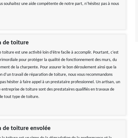
ous souhaitez une aide compétente de notre part, n’hésitez pas à nous
 de toiture
 toiture est une activité loin d’être facile à accomplir. Pourtant, c’est
rimordiale pour protéger la qualité de fonctionnement des murs, du
ement de la charpente. Pour assurer le bon déroulement ainsi que la
on d’un travail de réparation de toiture, nous vous recommandons
as hésiter à faire appel à un prestataire professionnel. Un artisan, un
entreprise de toiture sont des prestataires qualifiés en travaux de
de tout type de toiture.
ble Tarif correct Je
Travail impeccable
de vivement
De Hélène
 Gerard
 de toiture envolée