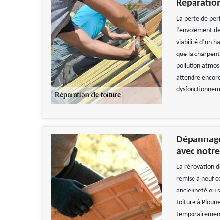
Réparation
La perte de perf
l’envolement de 
viabilité d’un ha
que la charpente
pollution atmosp
attendre encore
dysfonctionneme
Dépannage 
avec notre
La rénovation d
remise à neuf c
ancienneté ou s
toiture à Ploun
temporairement 