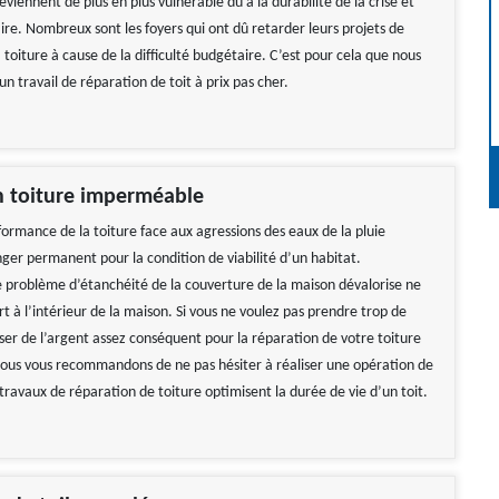
deviennent de plus en plus vulnérable dû à la durabilité de la crise et
ire. Nombreux sont les foyers qui ont dû retarder leurs projets de
 toiture à cause de la difficulté budgétaire. C’est pour cela que nous
n travail de réparation de toit à prix pas cher.
n toiture imperméable
formance de la toiture face aux agressions des eaux de la pluie
ger permanent pour la condition de viabilité d’un habitat.
 problème d’étanchéité de la couverture de la maison dévalorise ne
t à l’intérieur de la maison. Si vous ne voulez pas prendre trop de
er de l’argent assez conséquent pour la réparation de votre toiture
us vous recommandons de ne pas hésiter à réaliser une opération de
travaux de réparation de toiture optimisent la durée de vie d’un toit.