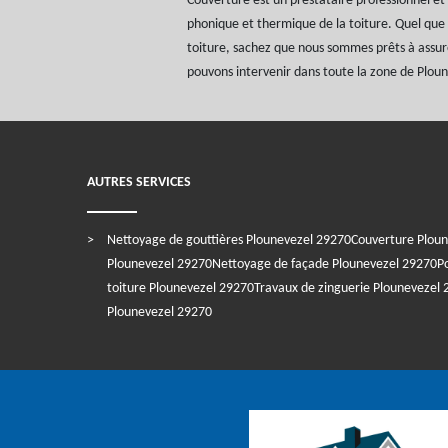
Couverture est un prestataire professionnel et 
phonique et thermique de la toiture. Quel que s
toiture, sachez que nous sommes prêts à assu
pouvons intervenir dans toute la zone de Plou
AUTRES SERVICES
Nettoyage de gouttières Plounevezel 29270
Couverture Plou
Plounevezel 29270
Nettoyage de façade Plounevezel 29270
P
toiture Plounevezel 29270
Travaux de zinguerie Plounevezel
Plounevezel 29270