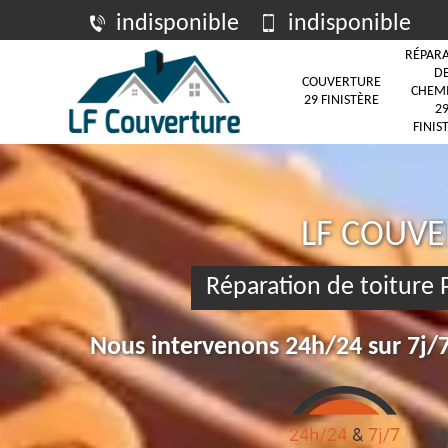
indisponible
indisponible
RÉPAR
D
COUVERTURE
CHEM
29 FINISTÈRE
2
FINIS
LF COUV
Réparation de toiture
Nous intervenons 24h/24 sur 7j/7