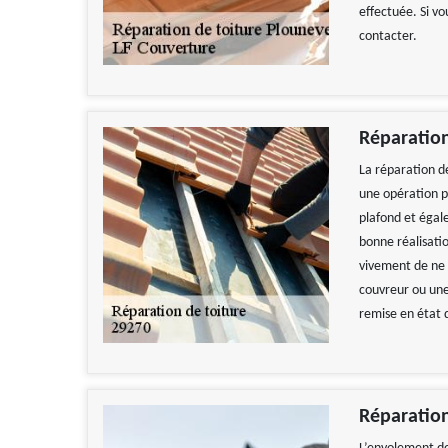
effectuée. Si v
contacter.
Réparation
La réparation de
une opération p
plafond et égal
bonne réalisati
vivement de ne p
couvreur ou une 
remise en état 
Travail impecca
recomman
De
Réparation