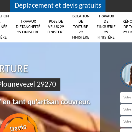
Déplacement et devis gratuits
ATION
ISOLATION
TRAVAUX
E
TRAVAUX
POSE DE
DE
DE
RÉNO
INÉE
D'ETANCHEITÉ
VELUX 29
TOITURE
ZINGUERIE
DE T
9
29 FINISTÈRE
FINISTÈRE
29
29
29 FI
TÈRE
FINISTÈRE
FINISTÈRE
ERTURE
 Plounevezel 29270
 en tant qu'artisan couvreur.