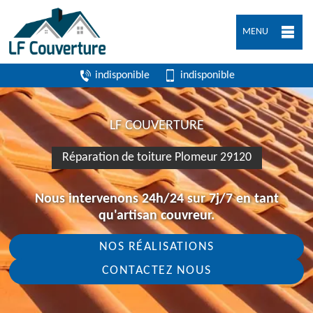
MENU
indisponible
indisponible
LF COUVERTURE
Réparation de toiture Plomeur 29120
Nous intervenons 24h/24 sur 7j/7 en tant
qu'artisan couvreur.
NOS RÉALISATIONS
CONTACTEZ NOUS