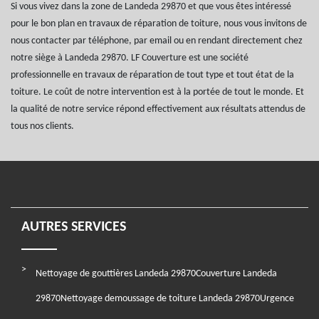
Si vous vivez dans la zone de Landeda 29870 et que vous êtes intéressé
pour le bon plan en travaux de réparation de toiture, nous vous invitons de
nous contacter par téléphone, par email ou en rendant directement chez
notre siège à Landeda 29870. LF Couverture est une société
professionnelle en travaux de réparation de tout type et tout état de la
toiture. Le coût de notre intervention est à la portée de tout le monde. Et
la qualité de notre service répond effectivement aux résultats attendus de
tous nos clients.
AUTRES SERVICES
Nettoyage de gouttières Landeda 29870
Couverture Landeda
29870
Nettoyage demoussage de toiture Landeda 29870
Urgence