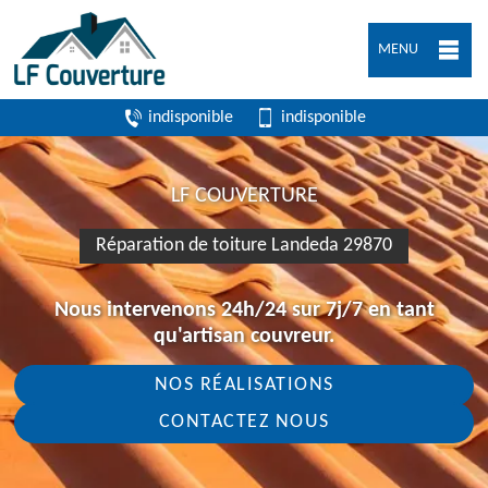
MENU
indisponible
indisponible
LF COUVERTURE
Réparation de toiture Landeda 29870
Nous intervenons 24h/24 sur 7j/7 en tant
qu'artisan couvreur.
NOS RÉALISATIONS
CONTACTEZ NOUS