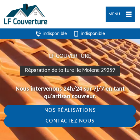
MENU
indisponible
indisponible
LF COUVERTURE
Réparation de toiture Ile Molene 29259
Nous intervenons 24h/24 sur 7j/7 en tant
qu'artisan couvreur.
NOS RÉALISATIONS
CONTACTEZ NOUS