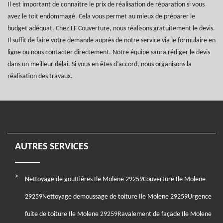
Il est important de connaître le prix de réalisation de réparation si vous
avez le toit endommagé. Cela vous permet au mieux de préparer le
budget adéquat. Chez LF Couverture, nous réalisons gratuitement le devis.
Il suffit de faire votre demande auprès de notre service via le formulaire en
ligne ou nous contacter directement. Notre équipe saura rédiger le devis
dans un meilleur délai. Si vous en êtes d’accord, nous organisons la
réalisation des travaux.
AUTRES SERVICES
Nettoyage de gouttières Ile Molene 29259
Couverture Ile Molene
29259
Nettoyage demoussage de toiture Ile Molene 29259
Urgence
fuite de toiture Ile Molene 29259
Ravalement de façade Ile Molene