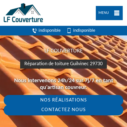
MENU
indisponible
indisponible
LF COUVERTURE
Réparation de toiture Guilvinec 29730
Nous intervenons 24h/24 sur 7j/7 en tant
qu'artisan couvreur.
NOS RÉALISATIONS
CONTACTEZ NOUS