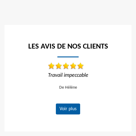
LES AVIS DE NOS CLIENTS
able
Travail impeccable Tarif correct Je recom
vivement
De Gerard
Voir plus