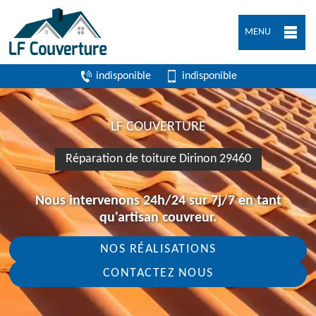
MENU
indisponible
indisponible
LF COUVERTURE
Réparation de toiture Dirinon 29460
Nous intervenons 24h/24 sur 7j/7 en tant
qu'artisan couvreur.
NOS RÉALISATIONS
CONTACTEZ NOUS