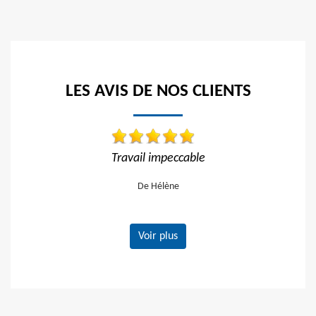
LES AVIS DE NOS CLIENTS
 impeccable
Travail impeccable Tarif correct J
vivement
Hélène
De Gerard
Voir plus