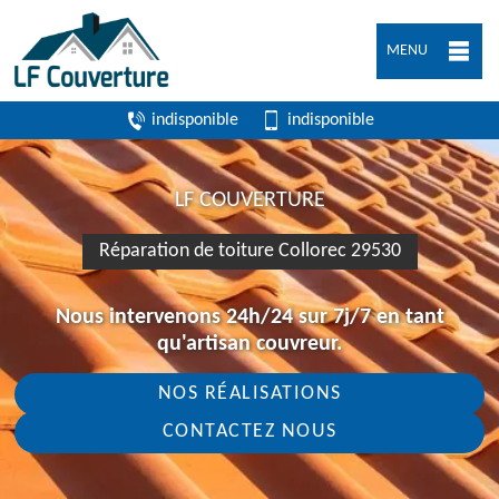
MENU
indisponible
indisponible
LF COUVERTURE
Réparation de toiture Collorec 29530
Nous intervenons 24h/24 sur 7j/7 en tant
qu'artisan couvreur.
NOS RÉALISATIONS
CONTACTEZ NOUS