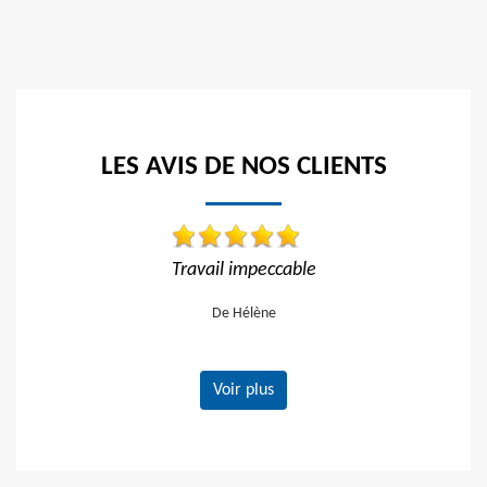
LES AVIS DE NOS CLIENTS
mpeccable
Réactif et efficace, je recomman
lène
De Ornella
Voir plus