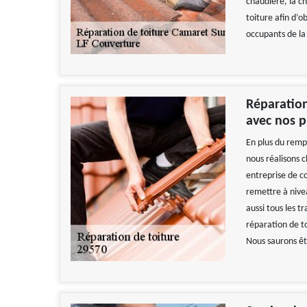
chaudière, la ch
toiture afin d’o
occupants de la
Réparation
avec nos p
En plus du remp
nous réalisons c
entreprise de c
remettre à nive
aussi tous les t
réparation de t
Nous saurons êtr