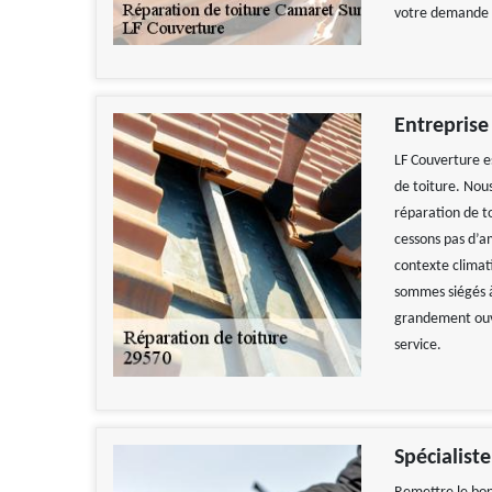
votre demande 
Entreprise
LF Couverture e
de toiture. Nou
réparation de t
cessons pas d’am
contexte climati
sommes siégés à
grandement ouve
service.
Travail
De
Spécialist