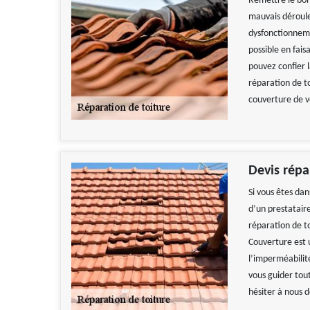
Remettre le bon 
mauvais déroule
dysfonctionneme
possible en fais
pouvez confier 
réparation de to
couverture de v
Devis répa
Si vous êtes da
d’un prestataire
réparation de to
Couverture est 
l’imperméabilité
vous guider tout
hésiter à nous 