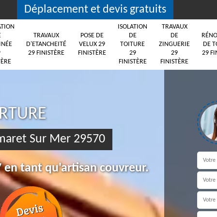
Déplacement et devis gratuits
ATION
ISOLATION
TRAVAUX
E
TRAVAUX
POSE DE
DE
DE
RÉNO
INÉE
D'ETANCHEITÉ
VELUX 29
TOITURE
ZINGUERIE
DE T
9
29 FINISTÈRE
FINISTÈRE
29
29
29 FI
TÈRE
FINISTÈRE
FINISTÈRE
ERTURE
amaret Sur Mer 29570
 en tant qu'artisan couvreur.