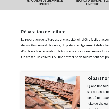
 FINISTÈRE
RÉPARATION DE CHEMINÉE 29
TRAVAUX D'ETANCHEITÉ 29
FINISTÈRE
FINISTÈRE
Réparation de toiture
La réparation de toiture est une activité loin d’être facile à acc
de fonctionnement des murs, du plafond et également de la char
d’un travail de réparation de toiture, nous vous recommandons vi
Un artisan, un couvreur ou une entreprise de toiture sont des pre
Réparation
Quand une toitur
soit durant la 
petit à petit da
fuite de chaleur