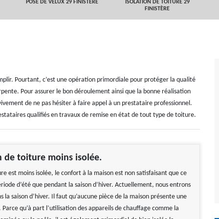
POSE DE VELUX 29 FINISTÈRE
ISOLATION DE TOITURE 29
FINISTÈRE
omplir. Pourtant, c’est une opération primordiale pour protéger la qualité
pente. Pour assurer le bon déroulement ainsi que la bonne réalisation
vement de ne pas hésiter à faire appel à un prestataire professionnel.
stataires qualifiés en travaux de remise en état de tout type de toiture.
 de toiture moins isolée.
e est moins isolée, le confort à la maison est non satisfaisant que ce
période d’été que pendant la saison d’hiver. Actuellement, nous entrons
ns la saison d’hiver. Il faut qu’aucune pièce de la maison présente une
. Parce qu’à part l’utilisation des appareils de chauffage comme la