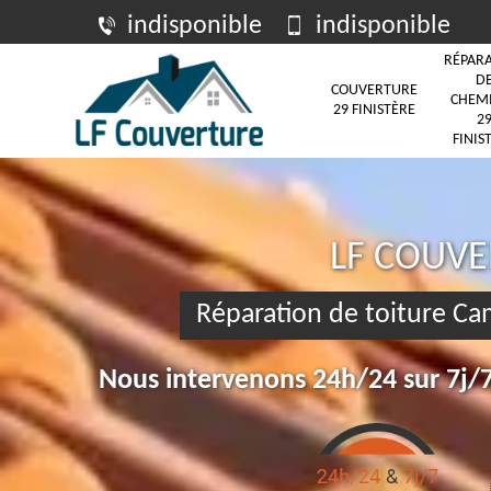
indisponible
indisponible
RÉPAR
D
COUVERTURE
CHEM
29 FINISTÈRE
2
FINIS
LF COUV
Réparation de toiture C
Nous intervenons 24h/24 sur 7j/7