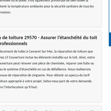
eminée ou le poêle, il est également primordial de bien isolée la
btenir la température ambiante pour la sécurité sanitaire de tous les
 maison.
 de toiture 29570 - Assurer l’étanchéité du toit
rofessionnels
lacement de tuiles à Camaret Sur Mer, la réparation de toiture que
hez LF Couverture inclue les éléments installés sur le toit. Ainsi, notre
ouverture peut rénover une pièce de cheminée, réparer une fuite ou
au le système d’étanchéité en cas de défaillance. Nous réaliserons
ravaux de réparation de zinguerie. Pour obtenir un aperçu du tarif
oiture approprié à votre projet, faites-nous part de votre demande.
e l’interlocuteur qu’il faut.