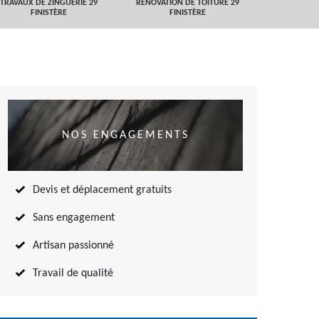
TRAVAUX DE ZINGUERIE 29
RÉNOVATION DE TOITURE 29
NETTOYAGE
FINISTÈRE
FINISTÈRE
TOITURE 
NOS ENGAGEMENTS
Devis et déplacement gratuits
Sans engagement
Artisan passionné
Travail de qualité