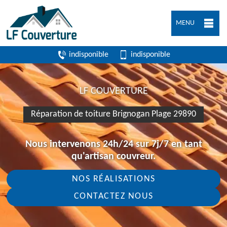
MENU
indisponible
indisponible
LF COUVERTURE
Réparation de toiture Brignogan Plage 29890
Nous intervenons 24h/24 sur 7j/7 en tant
qu'artisan couvreur.
NOS RÉALISATIONS
CONTACTEZ NOUS