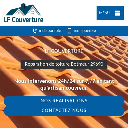
MENU
indisponible
indisponible
LF COUVERTURE
Réparation de toiture Botmeur 29690
Nous intervenons 24h/24 sur 7j/7 en tant
qu'artisan couvreur.
NOS RÉALISATIONS
CONTACTEZ NOUS