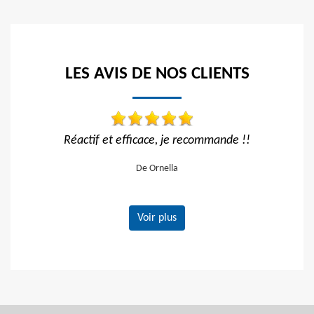
LES AVIS DE NOS CLIENTS
, je recommande !!
Travail impeccable
nella
De Hélène
Voir plus