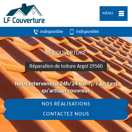
MENU
indisponible
indisponible
LF COUVERTURE
Réparation de toiture Argol 29560
Nous intervenons 24h/24 sur 7j/7 en tant
qu'artisan couvreur.
NOS RÉALISATIONS
CONTACTEZ NOUS