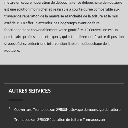
mettre en œuvre l’opération de débouchage. Le débouchage de gouttière
est une solution moins cher et réalisable à courte durée comparable aux
travaux de réparation de la mauvaise étanchéité de la toiture et le mur
extérieur. En effet, n’attendez pas longtemps avant de faire
fonctionnement convenablement votre gouttière. LF Couverture est un
prestataire professionnel et expert, qui est entièrement à votre disposition
si vous désirez obtenir une intervention fiable en débouchage de la
gouttière.
AUTRES SERVICES
Couverture Tremaouezan 29800
Nettoyage demoussage de toiture
Tremaouezan 29800
Réparation de toiture Tremaouezan