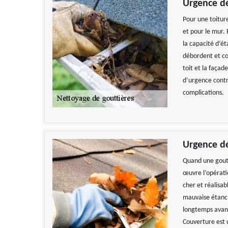
Urgence d
Pour une toiture
et pour le mur. 
la capacité d’ét
débordent et cou
toit et la façad
d’urgence contr
complications.
Urgence d
Quand une goutt
œuvre l’opérati
cher et réalisa
mauvaise étanché
longtemps avant
Couverture est 