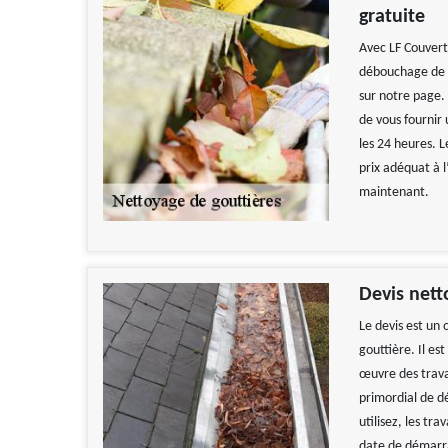
gratuite
Avec LF Couvert
débouchage de go
sur notre page.
de vous fournir
les 24 heures. 
prix adéquat à 
maintenant.
Devis net
Le devis est un 
gouttière. Il e
œuvre des travau
primordial de d
utilisez, les t
date de démarra