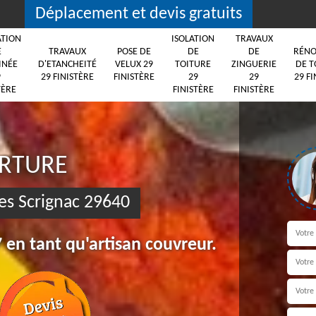
Déplacement et devis gratuits
ATION
ISOLATION
TRAVAUX
E
TRAVAUX
POSE DE
DE
DE
RÉNO
INÉE
D'ETANCHEITÉ
VELUX 29
TOITURE
ZINGUERIE
DE T
9
29 FINISTÈRE
FINISTÈRE
29
29
29 FI
TÈRE
FINISTÈRE
FINISTÈRE
ERTURE
es Scrignac 29640
 en tant qu'artisan couvreur.