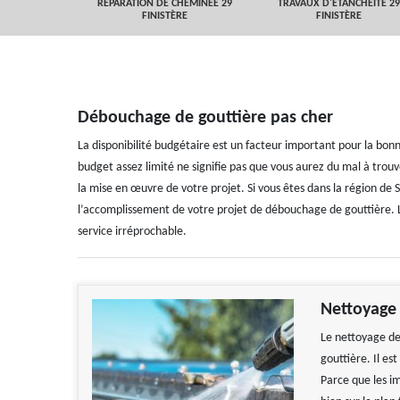
 FINISTÈRE
RÉPARATION DE CHEMINÉE 29
TRAVAUX D'ETANCHEITÉ 29
FINISTÈRE
FINISTÈRE
Débouchage de gouttière pas cher
La disponibilité budgétaire est un facteur important pour la bon
budget assez limité ne signifie pas que vous aurez du mal à trou
la mise en œuvre de votre projet. Si vous êtes dans la région d
l’accomplissement de votre projet de débouchage de gouttière. L
service irréprochable.
Nettoyage 
Le nettoyage de
gouttière. Il es
Parce que les i