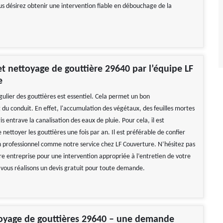
ous désirez obtenir une intervention fiable en débouchage de la
et nettoyage de gouttière 29640 par l’équipe LF
e
gulier des gouttières est essentiel. Cela permet un bon
du conduit. En effet, l'accumulation des végétaux, des feuilles mortes
is entrave la canalisation des eaux de pluie. Pour cela, il est
ttoyer les gouttières une fois par an. Il est préférable de confier
n professionnel comme notre service chez LF Couverture. N’hésitez pas
re entreprise pour une intervention appropriée à l’entretien de votre
 impeccable
Réactif et efficace, je recommande !
 vous réalisons un devis gratuit pour toute demande.
 Hélène
De Ornella
toyage de gouttières 29640 – une demande