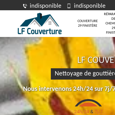
indisponible
indisponible
RÉPAR
D
COUVERTURE
CHEM
29 FINISTÈRE
2
FINIS
LF COUV
Nettoyage de gouttièr
Nous intervenons 24h/24 sur 7j/7