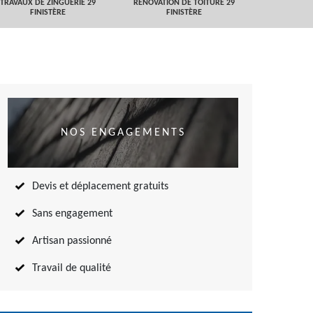
TRAVAUX DE ZINGUERIE 29
RÉNOVATION DE TOITURE 29
NETTOYAGE
FINISTÈRE
FINISTÈRE
TOITURE 
NOS ENGAGEMENTS
Devis et déplacement gratuits
Sans engagement
Artisan passionné
Travail de qualité