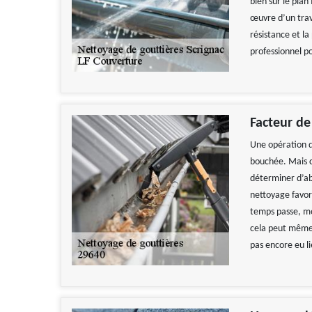
bien sur le plan
œuvre d’un trav
résistance et la
professionnel p
Facteur de
Une opération d
bouchée. Mais c
déterminer d’ab
nettoyage favori
temps passe, mo
cela peut même 
pas encore eu li