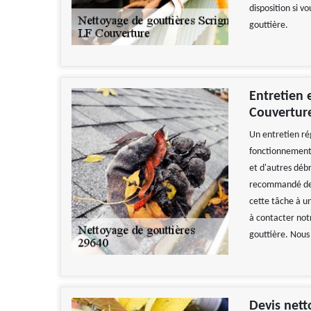
disposition si v
gouttière.
Entretien 
Couvertur
Un entretien ré
fonctionnement 
et d'autres débr
recommandé de ne
cette tâche à u
à contacter not
Travail
gouttière. Nous
De
Devis net