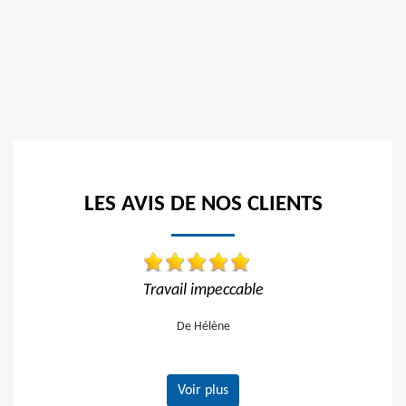
LES AVIS DE NOS CLIENTS
able
Travail impeccable Tarif correct Je recom
vivement
De Gerard
Voir plus