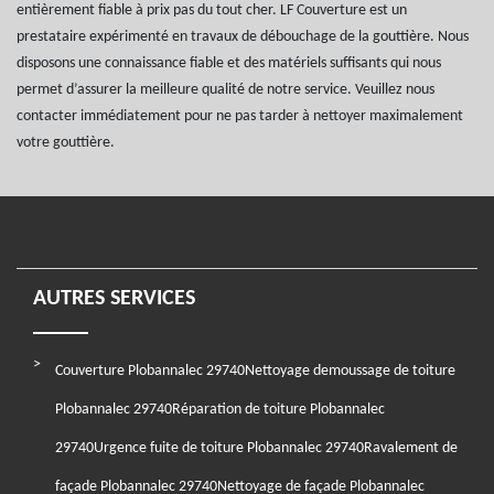
entièrement fiable à prix pas du tout cher. LF Couverture est un
prestataire expérimenté en travaux de débouchage de la gouttière. Nous
disposons une connaissance fiable et des matériels suffisants qui nous
permet d’assurer la meilleure qualité de notre service. Veuillez nous
contacter immédiatement pour ne pas tarder à nettoyer maximalement
votre gouttière.
AUTRES SERVICES
Couverture Plobannalec 29740
Nettoyage demoussage de toiture
Plobannalec 29740
Réparation de toiture Plobannalec
29740
Urgence fuite de toiture Plobannalec 29740
Ravalement de
façade Plobannalec 29740
Nettoyage de façade Plobannalec