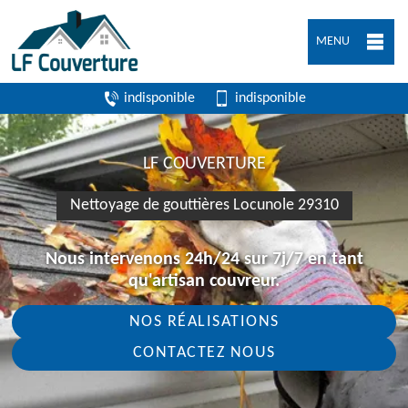
MENU
indisponible
indisponible
LF COUVERTURE
Nettoyage de gouttières Locunole 29310
Nous intervenons 24h/24 sur 7j/7 en tant
qu'artisan couvreur.
NOS RÉALISATIONS
CONTACTEZ NOUS