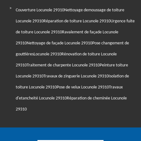
Couverture Locunole 29310
Nettoyage demoussage de toiture
Locunole 29310
Réparation de toiture Locunole 29310
Urgence fuite
de toiture Locunole 29310
Ravalement de façade Locunole
29310
Nettoyage de façade Locunole 29310
Pose changement de
gouttièresLocunole 29310
Rénovation de toiture Locunole
29310
Traitement de charpente Locunole 29310
Peinture toiture
Locunole 29310
Travaux de zinguerie Locunole 29310
Isolation de
toiture Locunole 29310
Pose de velux Locunole 29310
Travaux
d'etancheité Locunole 29310
Réparation de cheminée Locunole
29310