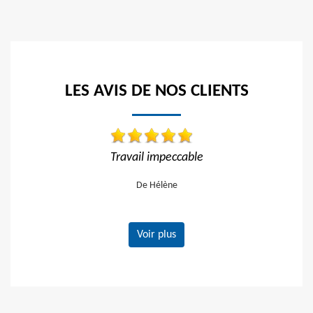
LES AVIS DE NOS CLIENTS
l impeccable
Travail impeccable Tarif correct
vivement
e Hélène
De Gerard
Voir plus