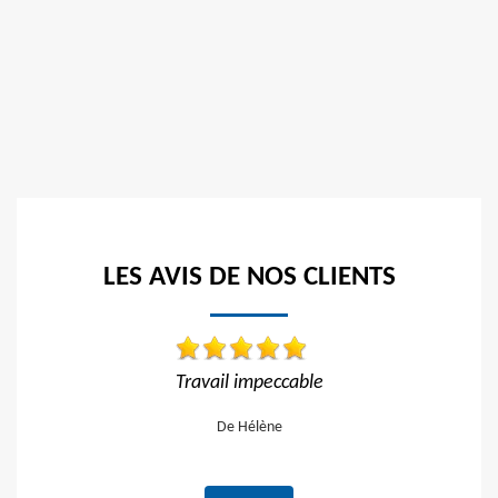
LES AVIS DE NOS CLIENTS
 impeccable
Réactif et efficace, je recomm
Hélène
De Ornella