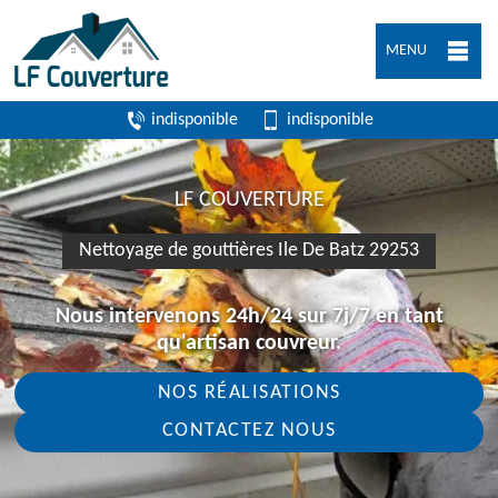
MENU
indisponible
indisponible
LF COUVERTURE
Nettoyage de gouttières Ile De Batz 29253
Nous intervenons 24h/24 sur 7j/7 en tant
qu'artisan couvreur.
NOS RÉALISATIONS
CONTACTEZ NOUS