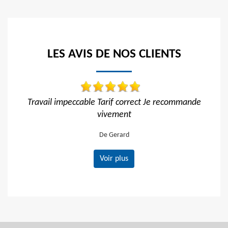
LES AVIS DE NOS CLIENTS
rif correct Je recommande
Réactif et efficace, je recomm
ement
De Ornella
Gerard
Voir plus