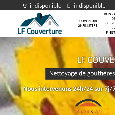
indisponible
indisponible
RÉPAR
D
COUVERTURE
CHEM
29 FINISTÈRE
2
FINIS
LF COUV
Nettoyage de gouttière
Nous intervenons 24h/24 sur 7j/7