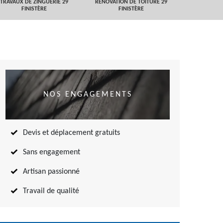
TRAVAUX DE ZINGUERIE 29
RÉNOVATION DE TOITURE 29
NETTOYAGE
FINISTÈRE
FINISTÈRE
TOITURE 
NOS ENGAGEMENTS
Devis et déplacement gratuits
Sans engagement
Artisan passionné
Travail de qualité