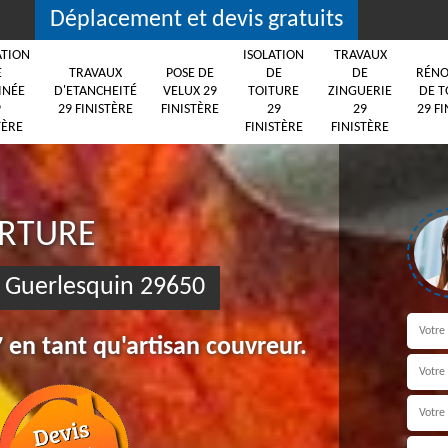
Déplacement et devis gratuits
ATION
ISOLATION
TRAVAUX
E
TRAVAUX
POSE DE
DE
DE
RÉNO
INÉE
D'ETANCHEITÉ
VELUX 29
TOITURE
ZINGUERIE
DE T
9
29 FINISTÈRE
FINISTÈRE
29
29
29 FI
TÈRE
FINISTÈRE
FINISTÈRE
ERTURE
s Guerlesquin 29650
 en tant qu'artisan couvreur.