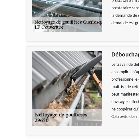
prestataire ? Il
prestataire sans
la demande de d
demande est gr
Débouchag
Le travail de dé
accomplir. Il s’
professionnelle 
maitrise de cet
peut manifester
envisagez effec
ne coopérer qu’
Cela évite des m