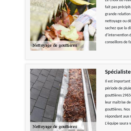
Le choix du réa
fait pas précip
grande relation 
nettoyage ou dé
sachez que la di
d’intervention d
conseillons de f
Spécialist
Il est important
période de plui
gouttières 29650
leur maîtrise de
gouttières. Nos 
répondant aux n
L’équipe saura 