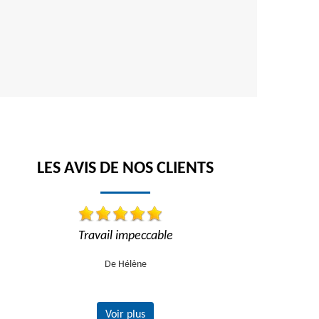
LES AVIS DE NOS CLIENTS
Travail impeccable
Réactif et ef
De Hélène
Voir plus