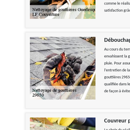
comme le réalis
satisfaction grâ
Débouchag
Au cours du temp
envahissent la 
pluie. Pour assu
l’entretien de 
gouttières 2965
qualifiée dans 
de façon à évite
Réactif et effic
De 
Couvreur 