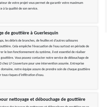
ateur de votre projet vous permet de garantir votre maximum
ce à la qualité de son service.
e de gouttière à Guerlesquin
s, les débris de branches, de feuilles et d’autres salissures
gouttière. Cela empêche l’évacuation de l’eau surtout en période de
rer le bon fonctionnement du système, il est essentiel de réaliser
la gouttière. Vous pouvez contacter notre service de débouchage de
0 chez LF Couverture pour une intervention assurée. Entreprise
le domaine, notre équipe assure de prendre soin de chaque gouttière
r tous risques d’infiltration d’eau.
ace, je recommande !!
Travail impeccable Tarif correct Je
recommande vivement
Ornella
De Gerard
pour nettoyage et débouchage de gouttière