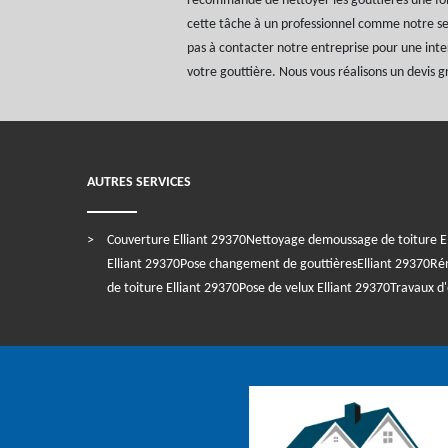
recommandé de nettoyer les gouttières une fois
cette tâche à un professionnel comme notre se
pas à contacter notre entreprise pour une inte
votre gouttière. Nous vous réalisons un devis 
AUTRES SERVICES
Couverture Elliant 29370
Nettoyage demoussage de toiture El
Elliant 29370
Pose changement de gouttièresElliant 29370
Rén
de toiture Elliant 29370
Pose de velux Elliant 29370
Travaux d'