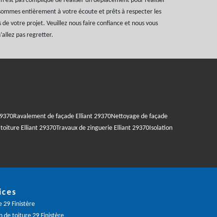
l n’est pas compliqué de réaliser un déplacement pour réaliser
 sommes entièrement à votre écoute et prêts à respecter les
s de votre projet. Veuillez nous faire confiance et nous vous
’allez pas regretter.
29370
Ravalement de façade Elliant 29370
Nettoyage de façade
toiture Elliant 29370
Travaux de zinguerie Elliant 29370
Isolation
ices
 29 Finistère
 de toiture 29 Finistère