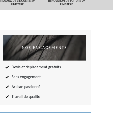
TRAVAUX DE ZINGUERIE 29
RÉNOVATION DE TOITURE 29
NETTOYAGE
FINISTÈRE
FINISTÈRE
TOITURE 
NOS ENGAGEMENTS
Devis et déplacement gratuits
Sans engagement
Artisan passionné
Travail de qualité