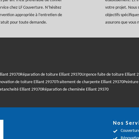
 par an. Il est préférable de confier
établissement. Et i
rvice chez LF Couverture. N’hésitez
votre projet. Nous
rvention appropriée à l’entretien de
objectifs spécifique
gratuit pour toute demande.
assurons que vous n
liant 29370
Réparation de toiture Elliant 29370
Urgence fuite de toiture Elliant 
ovation de toiture Elliant 29370
Traitement de charpente Elliant 29370
Peinture 
etancheité Elliant 29370
Réparation de cheminée Elliant 29370
Nos Serv
Couverture
Rénovation