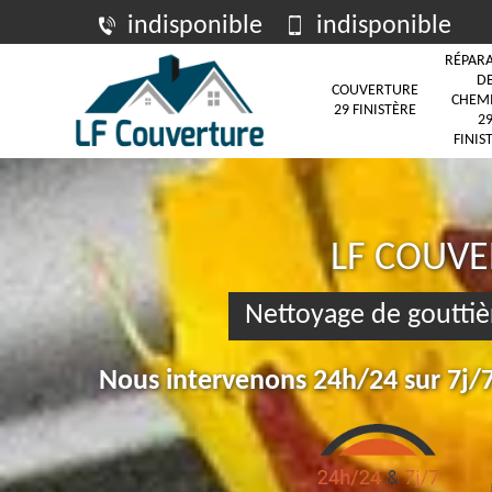
indisponible
indisponible
RÉPAR
D
COUVERTURE
CHEM
29 FINISTÈRE
2
FINIS
LF COUV
Nettoyage de gouttiè
Nous intervenons 24h/24 sur 7j/7