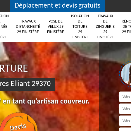
Déplacement et devis gratuits
ATION
ISOLATION
TRAVAUX
E
TRAVAUX
POSE DE
DE
DE
RÉNO
INÉE
D'ETANCHEITÉ
VELUX 29
TOITURE
ZINGUERIE
DE T
9
29 FINISTÈRE
FINISTÈRE
29
29
29 FI
TÈRE
FINISTÈRE
FINISTÈRE
ERTURE
res Elliant 29370
 en tant qu'artisan couvreur.