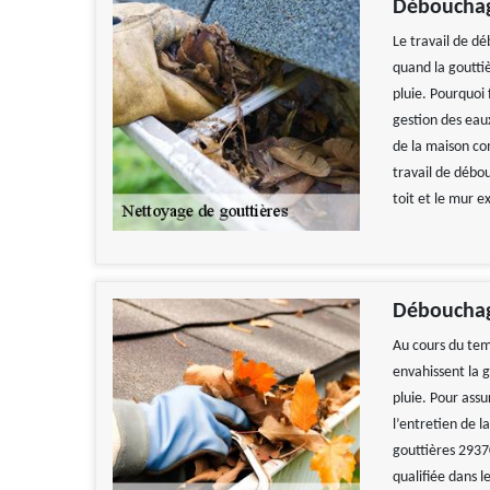
Débouchag
Le travail de dé
quand la gouttiè
pluie. Pourquoi
gestion des eau
de la maison co
travail de débo
toit et le mur e
Débouchage
Au cours du temp
envahissent la 
pluie. Pour assu
l’entretien de 
gouttières 2937
qualifiée dans 