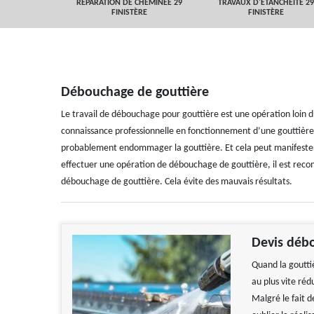
 FINISTÈRE
RÉPARATION DE CHEMINÉE 29
TRAVAUX D'ETANCHEITÉ 29
FINISTÈRE
FINISTÈRE
Débouchage de gouttière
Le travail de débouchage pour gouttière est une opération loin d’
connaissance professionnelle en fonctionnement d’une gouttière. 
probablement endommager la gouttière. Et cela peut manifester 
effectuer une opération de débouchage de gouttière, il est rec
débouchage de gouttière. Cela évite des mauvais résultats.
Devis déb
Quand la gouttiè
au plus vite réd
Malgré le fait d