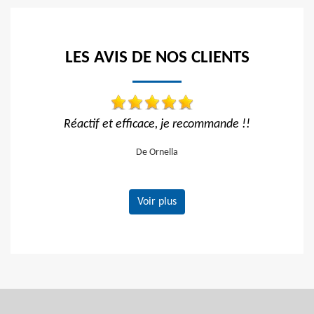
LES AVIS DE NOS CLIENTS
e recommande !!
Travail impeccable
a
De Hélène
Voir plus