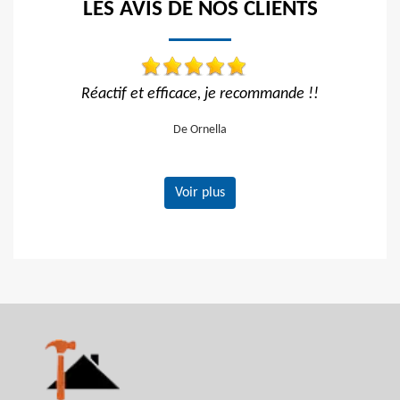
LES AVIS DE NOS CLIENTS
 et efficace, je recommande !!
Travail impeccable Tarif
vivem
De Ornella
De Ger
Voir plus