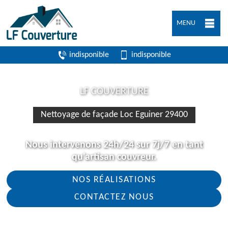
MENU
indisponible
indisponible
LF COUVERTURE
Nettoyage de façade Loc Eguiner 29400
Nous intervenons 24h/24 sur 7j/7 en tant
qu'artisan couvreur.
NOS RÉALISATIONS
CONTACTEZ NOUS