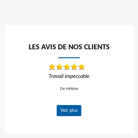
LES AVIS DE NOS CLIENTS
avail impeccable
Travail impeccable Tarif corr
vivement
De Hélène
De Gerard
Voir plus