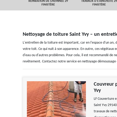
 FINISTÈRE
RÉPARATION DE CHEMINÉE 29
TRAVAUX D'ETANCHEITÉ 29
FINISTÈRE
FINISTÈRE
Nettoyage de toiture Saint Yvy – un entreti
L'entretien de la toiture est important, car en l'espace d'un an,
votre toit. Ce qui nuit à son apparence. En outre, ces végétaux en
d'eau ou d'autres problèmes. Pour cela, il est recommandé de nett
revêtement. Contactez notre service en nettoyage démoussage d
Couvreur p
Yvy
LF Couverture es
Saint Yvy 29140
travaux de nett