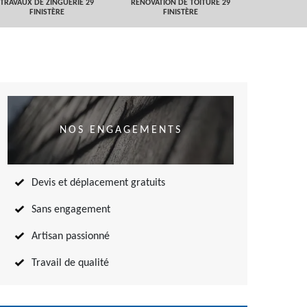
TRAVAUX DE ZINGUERIE 29
RÉNOVATION DE TOITURE 29
NETTOYAGE
FINISTÈRE
FINISTÈRE
TOITURE 
NOS ENGAGEMENTS
Devis et déplacement gratuits
Sans engagement
Artisan passionné
Travail de qualité