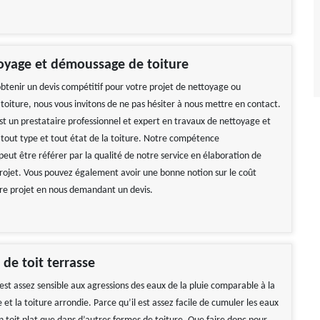
oyage et démoussage de toiture
obtenir un devis compétitif pour votre projet de nettoyage ou
oiture, nous vous invitons de ne pas hésiter à nous mettre en contact.
st un prestataire professionnel et expert en travaux de nettoyage et
out type et tout état de la toiture. Notre compétence
peut être référer par la qualité de notre service en élaboration de
projet. Vous pouvez également avoir une bonne notion sur le coût
tre projet en nous demandant un devis.
ble Tarif correct Je
Réactif et efficace, je recommande !
de vivement
 de toit terrasse
De Ornella
 Gerard
 est assez sensible aux agressions des eaux de la pluie comparable à la
 et la toiture arrondie. Parce qu’il est assez facile de cumuler les eaux