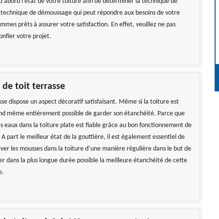
d’abord l’état de votre toiture afin de détérminer la technique de
 technique de démoussage qui peut répondre aux besoins de votre
mmes prêts à assurer votre satisfaction. En effet, veuillez ne pas
onfier votre projet.
 de toit terrasse
sse dispose un aspect décoratif satisfaisant. Même si la toiture est
uand même entièrement possible de garder son étanchéité. Parce que
s eaux dans la toiture plate est fiable grâce au bon fonctionnement de
 A part le meilleur état de la gouttière, il est également essentiel de
ever les mousses dans la toiture d’une manière régulière dans le but de
r dans la plus longue durée possible la meilleure étanchéité de cette
e.