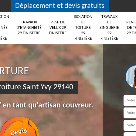
Déplacement et devis gratuits
ATION
ISOLATION
TRAVAUX
E
TRAVAUX
POSE DE
DE
DE
RÉNO
INÉE
D'ETANCHEITÉ
VELUX 29
TOITURE
ZINGUERIE
DE T
9
29 FINISTÈRE
FINISTÈRE
29
29
29 FI
TÈRE
FINISTÈRE
FINISTÈRE
ERTURE
oiture Saint Yvy 29140
 en tant qu'artisan couvreur.