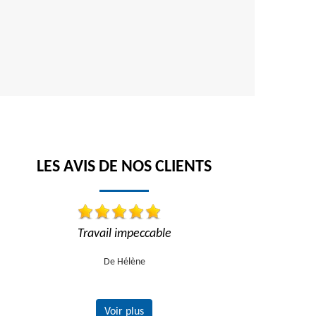
LES AVIS DE NOS CLIENTS
!
Travail impeccable
Travail impe
recom
De Hélène
Voir plus