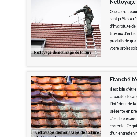
Nettoyage 
Que ce soit pou
sont prêtes à réa
d’hydrofuge de 
travaux d’entre
produits de qual
votre projet soi
Etanchéité
Il est loin d’êt
capacité d’étanc
l’intérieur de l
présente en pre
c’est le passag
correcte. Ce qu
d’un entretien r