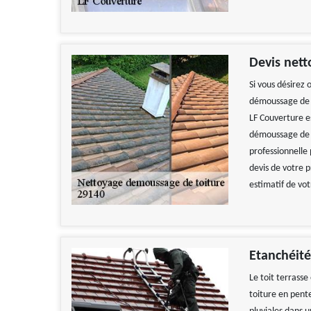
Devis nett
Si vous désirez 
démoussage de t
LF Couverture e
démoussage de t
professionnelle 
devis de votre 
estimatif de vo
Travail impecca
recomman
Etanchéité
De
Le toit terrasse
toiture en pente