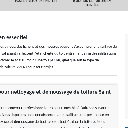
POSE DE VELUX 29 FINISTÈRE
ISOLATION DE TOITURE 29
FINISTÈRE
en essentiel
 des algues, des lichens et des mousses peuvent s'accumuler à la surface de
vahissants affectent l'étanchéité du toit entraînant ainsi des infiltrations
oyer le toit au moins une fois par an, quel que soit le type de
e toiture 29140 pour tout projet.
our nettoyage et démoussage de toiture Saint
t un couvreur professionnel et expert trouvable à l’adresse suivante :
. Nous disposons une connaissance fiable, suffisante et pertinente en
oyage et démoussage de tout type et tout état de la toiture. Nous