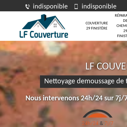
indisponible
indisponible
RÉPAR
D
COUVERTURE
CHEM
29 FINISTÈRE
2
FINIS
LF COUV
Nettoyage demoussage de t
Nous intervenons 24h/24 sur 7j/7