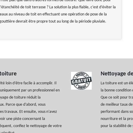
n toit plat que dans d’autres formes de toiture. Que faire donc pour
’étanchéité de toit terrasse ? La solution la plus fiable, c’est d’éviter la
eaux au niveau de toit en effectuant une opération de pose de la
 gouttière devrait être propre tout au long de la période pluviale.
toiture
Nettoyage de
té loin d’être facile à accomplir. Il
La toiture est un él
er uniquement par un professionnel en
la bonne condition d
yage de toiture réduit la
Que ce soit pour tr
ux. Parce que d’abord, vous
de meilleur taux de
les travaux. Et ensuite, vous n’avez
performant dans son
oir une piste concernant la
nourriture et la pr
équent, confiez le nettoyage de votre
pour la stabilité d