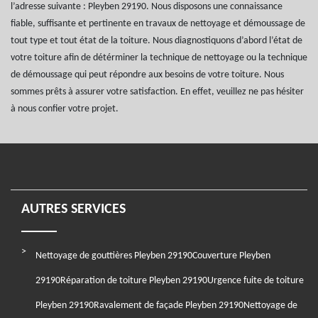
l’adresse suivante : Pleyben 29190. Nous disposons une connaissance
fiable, suffisante et pertinente en travaux de nettoyage et démoussage de
tout type et tout état de la toiture. Nous diagnostiquons d’abord l’état de
votre toiture afin de détérminer la technique de nettoyage ou la technique
de démoussage qui peut répondre aux besoins de votre toiture. Nous
sommes prêts à assurer votre satisfaction. En effet, veuillez ne pas hésiter
à nous confier votre projet.
AUTRES SERVICES
Nettoyage de gouttières Pleyben 29190
Couverture Pleyben
29190
Réparation de toiture Pleyben 29190
Urgence fuite de toiture
Pleyben 29190
Ravalement de façade Pleyben 29190
Nettoyage de