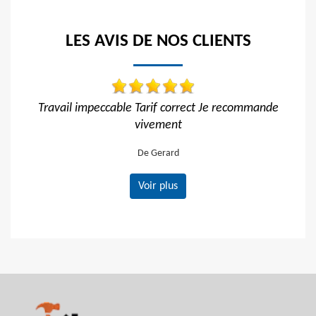
LES AVIS DE NOS CLIENTS
arif correct Je recommande
Réactif et efficace, je reco
ivement
De Ornella
e Gerard
Voir plus