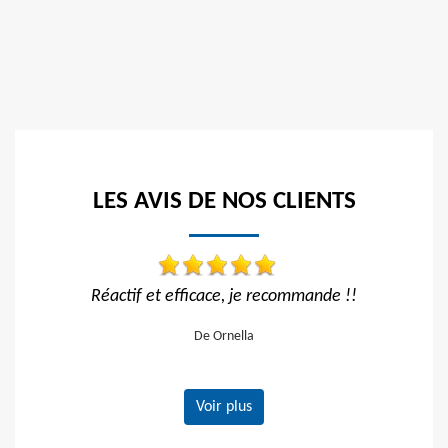
LES AVIS DE NOS CLIENTS
e recommande !!
Travail impeccable
a
De Hélène
Voir plus