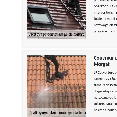
prestataires qu
opération. Et vi
intervention. I
toute forme et 
nettoyage class
propreté maxima
Couvreur 
Morgat
LF Couverture es
Morgat 29160. N
travaux de nett
diagnostiquons 
nettoyage ou la
toiture. Nous so
hésiter à nous c