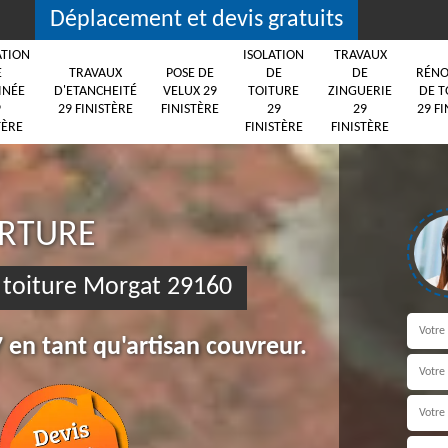
Déplacement et devis gratuits
ATION
ISOLATION
TRAVAUX
E
TRAVAUX
POSE DE
DE
DE
RÉNO
INÉE
D'ETANCHEITÉ
VELUX 29
TOITURE
ZINGUERIE
DE T
9
29 FINISTÈRE
FINISTÈRE
29
29
29 FI
TÈRE
FINISTÈRE
FINISTÈRE
ERTURE
toiture Morgat 29160
 en tant qu'artisan couvreur.