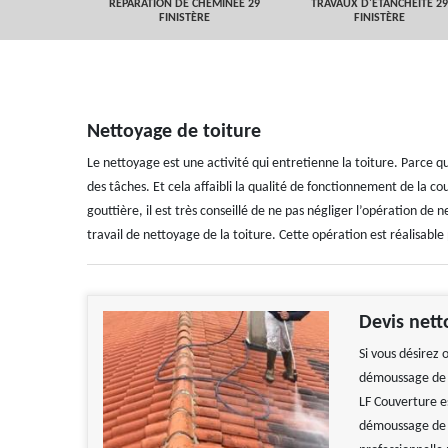
 FINISTÈRE
RÉPARATION DE CHEMINÉE 29
TRAVAUX D'ETANCHEITÉ 29
FINISTÈRE
FINISTÈRE
Nettoyage de toiture
Le nettoyage est une activité qui entretienne la toiture. Parce q
des tâches. Et cela affaibli la qualité de fonctionnement de la c
gouttière, il est très conseillé de ne pas négliger l’opération de n
travail de nettoyage de la toiture. Cette opération est réalisable
Devis nett
Si vous désirez 
démoussage de t
LF Couverture e
démoussage de t