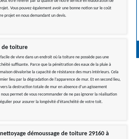
peut être référer par la qualité de notre service en élaboration de
projet. Vous pouvez également avoir une bonne notion sur le coût
tre projet en nous demandant un devis.
 de toiture
re facile de vivre dans un endroit où la toiture ne possède pas une
héité suffisante. Parce que la pénétration des eaux de la pluie à
a maison dévalorise la capacité de résistance des murs intérieurs. Cela
mier lieu par la dégradation de l’apparence de mur. Et en second lieu,
e vers la destruction totale de mur en absence d’un agissement
i nous permet de vous recommander de ne pas ignorer la réalisation
égulier pour assurer la longévité d’étanchéité de votre toit.
 nettoyage démoussage de toiture 29160 à