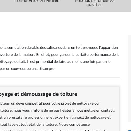
POSE DE VELUX 29 FINISTÈRE
ISOLATION DE TOITURE 29
FINISTÈRE
ue la cumulation durable des salissures dans un toit provoque l’apparition
ouverture de la maison. En effet, pour garder la parfaite performance de la
ettoyage de toit. Il est primordial de faire au moins une fois par an le
 par un couvreur ou un artisan pro.
oyage et démoussage de toiture
obtenir un devis compétitif pour votre projet de nettoyage ou
oiture, nous vous invitons de ne pas hésiter à nous mettre en contact.
st un prestataire professionnel et expert en travaux de nettoyage et
out type et tout état de la toiture. Notre compétence