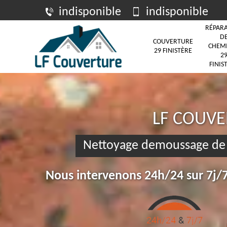
indisponible
indisponible
RÉPAR
D
COUVERTURE
CHEM
29 FINISTÈRE
2
FINIS
LF COUV
Nettoyage demoussage de 
Nous intervenons 24h/24 sur 7j/7