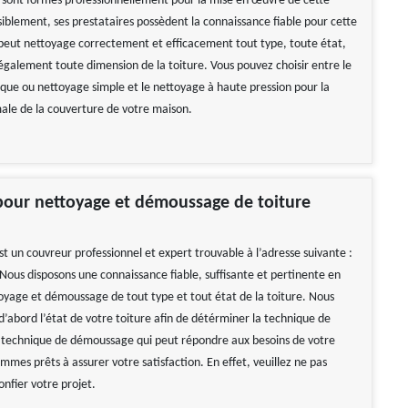
i sont formés professionnellement pour la mise en œuvre de cette
siblement, ses prestataires possèdent la connaissance fiable pour cette
l peut nettoyage correctement et efficacement tout type, toute état,
également toute dimension de la toiture. Vous pouvez choisir entre le
ique ou nettoyage simple et le nettoyage à haute pression pour la
le de la couverture de votre maison.
pour nettoyage et démoussage de toiture
t un couvreur professionnel et expert trouvable à l’adresse suivante :
ous disposons une connaissance fiable, suffisante et pertinente en
oyage et démoussage de tout type et tout état de la toiture. Nous
d’abord l’état de votre toiture afin de détérminer la technique de
 technique de démoussage qui peut répondre aux besoins de votre
mmes prêts à assurer votre satisfaction. En effet, veuillez ne pas
onfier votre projet.