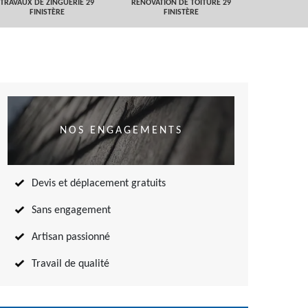
TRAVAUX DE ZINGUERIE 29
RÉNOVATION DE TOITURE 29
NETTOYAGE
FINISTÈRE
FINISTÈRE
TOITURE 
NOS ENGAGEMENTS
Devis et déplacement gratuits
Sans engagement
Artisan passionné
Travail de qualité