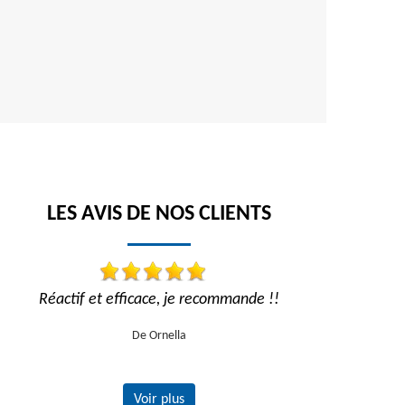
LES AVIS DE NOS CLIENTS
Réactif et efficace, je recommande !!
Travail impe
recom
De Ornella
Voir plus