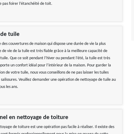
e pas foirer l’étanchéité de toit.
de tuile
ne des couvertures de maison qui dispose une durée de vie la plus
 de vie de la tuile est très fiable grâce à la meilleure capacité de
 tuile. Que ce soit pendant l’hiver ou pendant l’été, la tuile est très
pporte un confort idéal pour l’intérieur de la maison. Pour garder la
ion de votre tuile, nous vous conseillons de ne pas laisser les tuiles
s salissures. Veuillez demander une opération de nettoyage de tuile au
ous les ans.
ble Tarif correct Je
Travail impeccable
de vivement
De Hélène
nel en nettoyage de toiture
 Gerard
ttoyage de toiture est une opération pas facile à réaliser. Il existe des