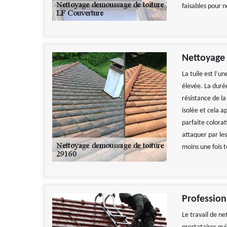
faisables pour n
Nettoyage 
La tuile est l’u
élevée. La durée
résistance de la
isolée et cela a
parfaite colorat
attaquer par le
moins une fois t
Travail impecca
recomman
Profession
De
Le travail de ne