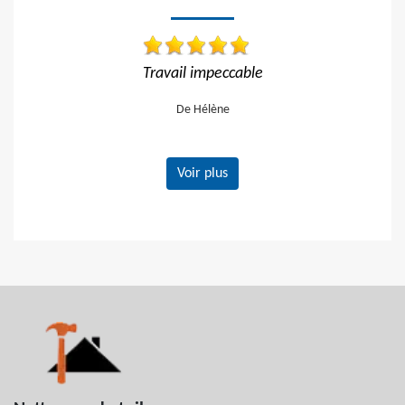
Travail impeccable
Réactif et efficac
De Hélène
De O
Voir plus