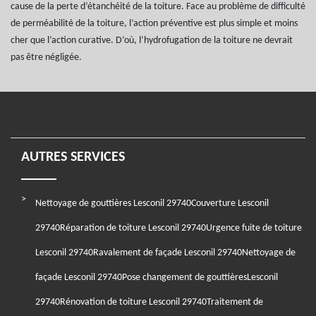
cause de la perte d’étanchéité de la toiture. Face au problème de difficulté
de perméabilité de la toiture, l’action préventive est plus simple et moins
cher que l’action curative. D’où, l’hydrofugation de la toiture ne devrait
pas être négligée.
AUTRES SERVICES
Nettoyage de gouttières Lesconil 29740
Couverture Lesconil
29740
Réparation de toiture Lesconil 29740
Urgence fuite de toiture
Lesconil 29740
Ravalement de façade Lesconil 29740
Nettoyage de
façade Lesconil 29740
Pose changement de gouttièresLesconil
29740
Rénovation de toiture Lesconil 29740
Traitement de