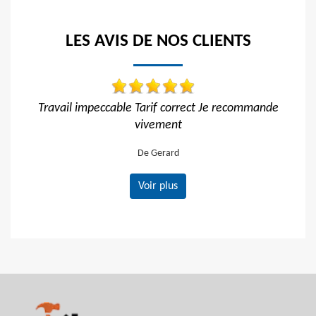
LES AVIS DE NOS CLIENTS
f correct Je recommande
Travail impeccable
ment
De Hélène
rard
Voir plus