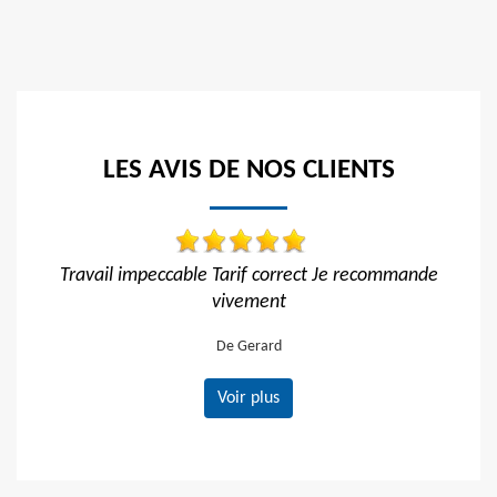
LES AVIS DE NOS CLIENTS
orrect Je recommande
Travail impeccable
t
De Hélène
d
Voir plus