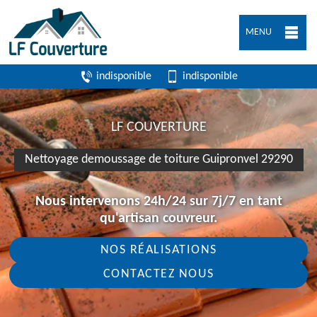
MENU
indisponible
indisponible
LF COUVERTURE
Nettoyage demoussage de toiture Guipronvel 29290
Nous intervenons 24h/24 sur 7j/7 en tant
qu'artisan couvreur.
NOS RÉALISATIONS
CONTACTEZ NOUS