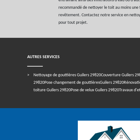
entraînant ainsi des infiltrations d'eau ou d'aut
recommandé de nettoyer le toit au moins une fo
revêtement. Contactez notre service en nett
pour tout projet.
AUTRES SERVICES
Nettoyage de gouttières Guilers 29820
Couverture Guilers 2
29820
Pose changement de gouttièresGuilers 29820
Rénovati
toiture Guilers 29820
Pose de velux Guilers 29820
Travaux d'e