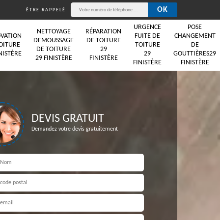
ÊTRE RAPPELÉ
URGENCE
POSE
NETTOYAGE
RÉPARATION
VATION
FUITE DE
CHANGEMENT
DEMOUSSAGE
DE TOITURE
OITURE
TOITURE
DE
DE TOITURE
29
NISTÈRE
29
GOUTTIÈRES29
29 FINISTÈRE
FINISTÈRE
FINISTÈRE
FINISTÈRE
DEVIS GRATUIT
Demandez votre devis gratuitement