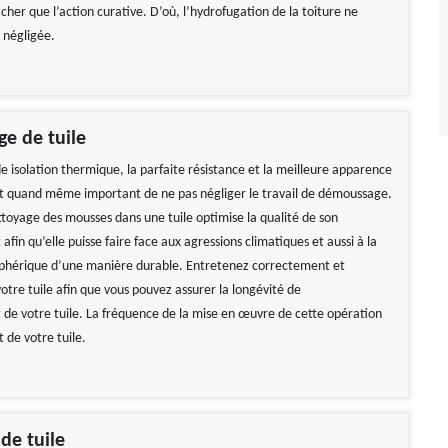
cher que l’action curative. D’où, l’hydrofugation de la toiture ne
 négligée.
e de tuile
e isolation thermique, la parfaite résistance et la meilleure apparence
 est quand même important de ne pas négliger le travail de démoussage.
ttoyage des mousses dans une tuile optimise la qualité de son
fin qu’elle puisse faire face aux agressions climatiques et aussi à la
sphérique d’une manière durable. Entretenez correctement et
otre tuile afin que vous pouvez assurer la longévité de
de votre tuile. La fréquence de la mise en œuvre de cette opération
ble Tarif correct Je
Travail impeccable
t de votre tuile.
de vivement
De Hélène
 Gerard
de tuile