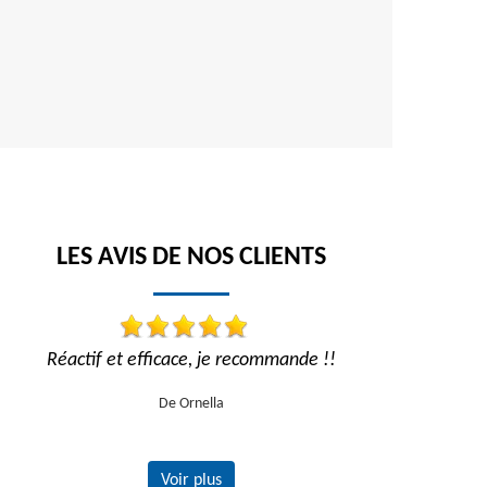
LES AVIS DE NOS CLIENTS
Réactif et efficace, je recommande !!
Travail impe
recom
De Ornella
Voir plus