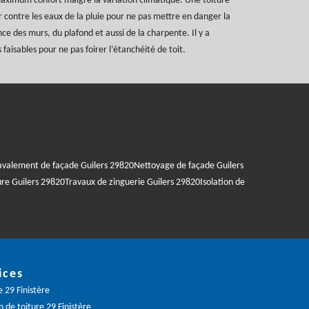
maximum confort malgré la variation climatique. Une toiture
er contre les eaux de la pluie pour ne pas mettre en danger la
ce des murs, du plafond et aussi de la charpente. Il y a
s faisables pour ne pas foirer l’étanchéité de toit.
avalement de façade Guilers 29820
Nettoyage de façade Guilers
ure Guilers 29820
Travaux de zinguerie Guilers 29820
Isolation de
ices
 29 Finistère
 de toiture 29 Finistère