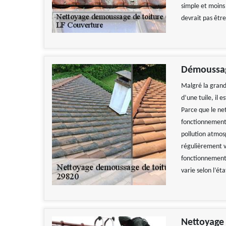
simple et moins 
devrait pas être
Démoussag
Malgré la grand
d’une tuile, il
Parce que le ne
fonctionnement a
pollution atmo
régulièrement v
fonctionnement 
Travail impecca
varie selon l’éta
recomman
De
Nettoyage 