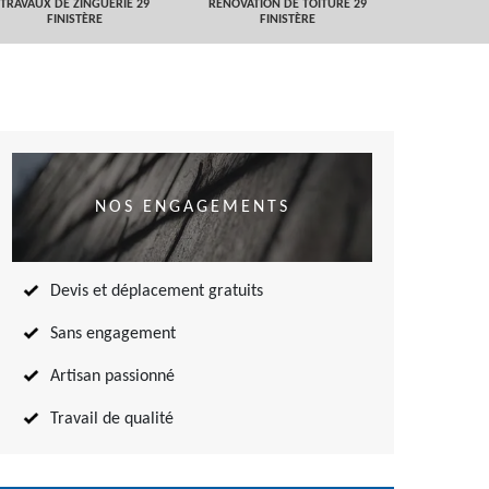
TRAVAUX DE ZINGUERIE 29
RÉNOVATION DE TOITURE 29
NETTOYAGE
FINISTÈRE
FINISTÈRE
TOITURE 
NOS ENGAGEMENTS
Devis et déplacement gratuits
Sans engagement
Artisan passionné
Travail de qualité