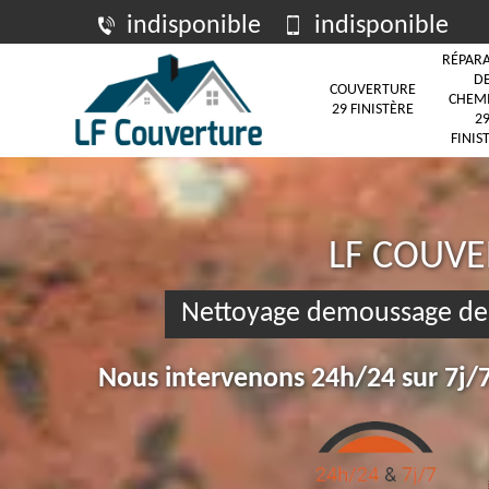
indisponible
indisponible
RÉPAR
D
COUVERTURE
CHEM
29 FINISTÈRE
2
FINIS
LF COUV
Nettoyage demoussage de 
Nous intervenons 24h/24 sur 7j/7