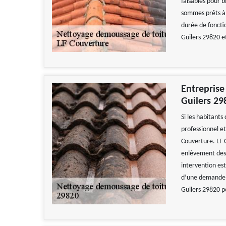
faisables pour b
sommes prêts à r
durée de foncti
Guilers 29820 e
Entreprise
Guilers 29
Si les habitants
professionnel et
Couverture. LF 
enlèvement des 
intervention est
d’une demande d
Guilers 29820 po