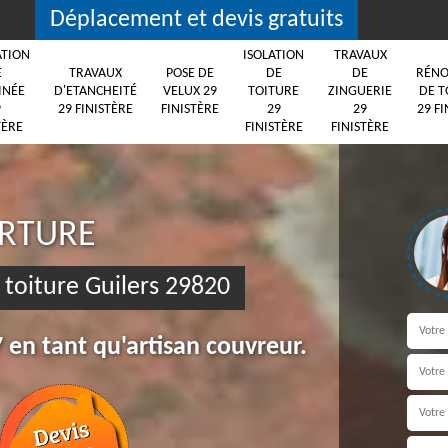
Déplacement et devis gratuits
ATION
ISOLATION
TRAVAUX
E
TRAVAUX
POSE DE
DE
DE
RÉNO
INÉE
D'ETANCHEITÉ
VELUX 29
TOITURE
ZINGUERIE
DE T
9
29 FINISTÈRE
FINISTÈRE
29
29
29 FI
TÈRE
FINISTÈRE
FINISTÈRE
ERTURE
toiture Guilers 29820
 en tant qu'artisan couvreur.