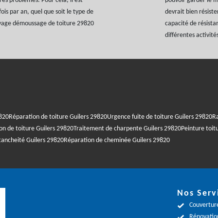
res problèmes. Pour cela, il est
pouvoir garder le 
is par an, quel que soit le type de
devrait bien résist
oyage démoussage de toiture 29820
capacité de résistan
différentes activité
9820
Réparation de toiture Guilers 29820
Urgence fuite de toiture Guilers 29820
R
on de toiture Guilers 29820
Traitement de charpente Guilers 29820
Peinture toit
tancheité Guilers 29820
Réparation de cheminée Guilers 29820
Nos Serv
Couverture
Rénovation