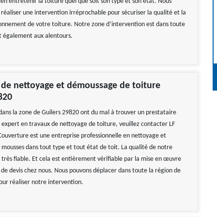
ien entretenir la toiture quel que soit son type et son état. Nous
éaliser une intervention irréprochable pour sécuriser la qualité et la
onnement de votre toiture. Notre zone d’intervention est dans toute
t également aux alentours.
 de nettoyage et démoussage de toiture
820
 dans la zone de Guilers 29820 ont du mal à trouver un prestataire
 expert en travaux de nettoyage de toiture, veuillez contacter LF
Couverture est une entreprise professionnelle en nettoyage et
mousses dans tout type et tout état de toit. La qualité de notre
 très fiable. Et cela est entièrement vérifiable par la mise en œuvre
e devis chez nous. Nous pouvons déplacer dans toute la région de
ur réaliser notre intervention.